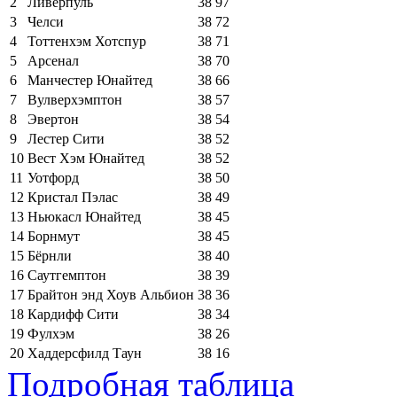
2
Ливерпуль
38
97
3
Челси
38
72
4
Тоттенхэм Хотспур
38
71
5
Арсенал
38
70
6
Манчестер Юнайтед
38
66
7
Вулверхэмптон
38
57
8
Эвертон
38
54
9
Лестер Сити
38
52
10
Вест Хэм Юнайтед
38
52
11
Уотфорд
38
50
12
Кристал Пэлас
38
49
13
Ньюкасл Юнайтед
38
45
14
Борнмут
38
45
15
Бёрнли
38
40
16
Саутгемптон
38
39
17
Брайтон энд Хоув Альбион
38
36
18
Кардифф Сити
38
34
19
Фулхэм
38
26
20
Хаддерсфилд Таун
38
16
Подробная таблица