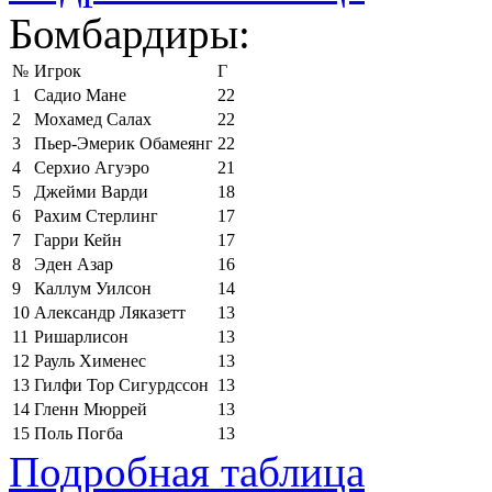
Бомбардиры:
№
Игрок
Г
1
Садио Мане
22
2
Мохамед Салах
22
3
Пьер-Эмерик Обамеянг
22
4
Серхио Агуэро
21
5
Джейми Варди
18
6
Рахим Стерлинг
17
7
Гарри Кейн
17
8
Эден Азар
16
9
Каллум Уилсон
14
10
Александр Ляказетт
13
11
Ришарлисон
13
12
Рауль Хименес
13
13
Гилфи Тор Сигурдссон
13
14
Гленн Мюррей
13
15
Поль Погба
13
Подробная таблица