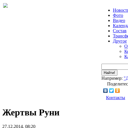
Новост
Фото
Видео
Календ
Состав
Трансф
Другое
О
К
К
Найти!
Например:
"
Поделитес
Контакты
Жертвы Руни
27.12.2014, 08:20