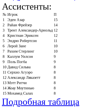
Ассистенты:
№
Игрок
П
1
Эден Азар
15
2
Райан Фрейзер
14
3
Трент Александер-Арнольд
12
4
Кристиан Эриксен
12
5
Эндрю Робертсон
11
6
Лерой Зане
10
7
Рахим Стерлинг
10
8
Каллум Уилсон
9
9
Поль Погба
9
10
Давид Сильва
8
11
Серхио Агуэро
8
12
Александр Ляказетт
8
13
Мэтт Ритчи
8
14
Жоау Моутинью
8
15
Мохамед Салах
8
Подробная таблица