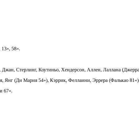
13», 58«.
 Джан, Стерлинг, Коутиньо, Хендерсон, Аллен, Лаллана (Джерра
, Янг (Ди Мария 54»), Кэррик, Феллаини, Эррера (Фалькао 81«)
и 67«.