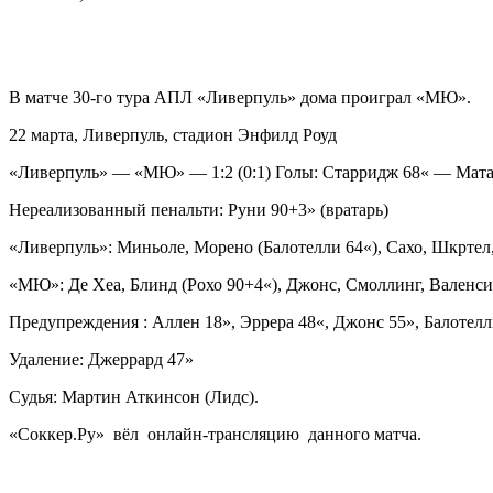
В матче 30-го тура АПЛ «Ливерпуль» дома проиграл «МЮ».
22 марта, Ливерпуль, стадион Энфилд Роуд
«Ливерпуль» — «МЮ» — 1:2 (0:1) Голы: Старридж 68« — Мата 
Нереализованный пенальти: Руни 90+3» (вратарь)
«Ливерпуль»: Миньоле, Морено (Балотелли 64«), Сахо, Шкртел,
«МЮ»: Де Хеа, Блинд (Рохо 90+4«), Джонс, Смоллинг, Валенсия
Предупреждения : Аллен 18», Эррера 48«, Джонс 55», Балотелл
Удаление: Джеррард 47»
Судья: Мартин Аткинсон (Лидс).
«Соккер.Ру» вёл онлайн-трансляцию данного матча.