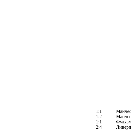
1:1
Манчес
1:2
Манчес
1:1
Фулхэ
2:4
Ливерп