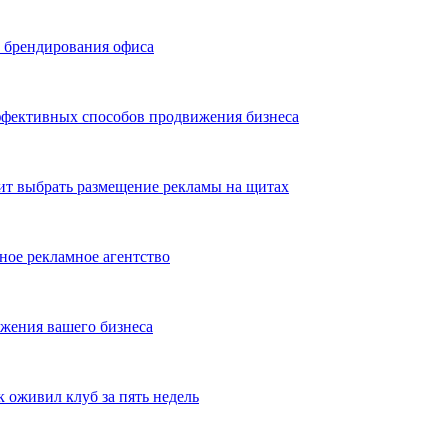
ь брендирования офиса
эффективных способов продвижения бизнеса
ит выбрать размещение рекламы на щитах
ное рекламное агентство
жения вашего бизнеса
оживил клуб за пять недель