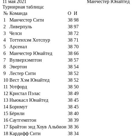
11 мая 2021
Манчестер Юнайтед
Турнирная таблица:
№
Команда
О
И
1
Манчестер Сити
38
98
2
Ливерпуль
38
97
3
Челси
38
72
4
Тоттенхэм Хотспур
38
71
5
Арсенал
38
70
6
Манчестер Юнайтед
38
66
7
Вулверхэмптон
38
57
8
Эвертон
38
54
9
Лестер Сити
38
52
10
Вест Хэм Юнайтед
38
52
11
Уотфорд
38
50
12
Кристал Пэлас
38
49
13
Ньюкасл Юнайтед
38
45
14
Борнмут
38
45
15
Бёрнли
38
40
16
Саутгемптон
38
39
17
Брайтон энд Хоув Альбион
38
36
18
Кардифф Сити
38
34