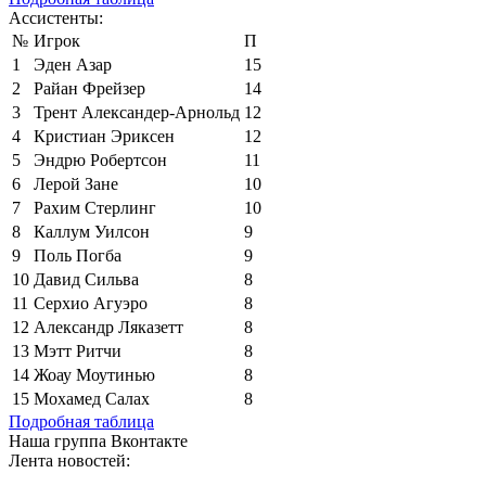
Ассистенты:
№
Игрок
П
1
Эден Азар
15
2
Райан Фрейзер
14
3
Трент Александер-Арнольд
12
4
Кристиан Эриксен
12
5
Эндрю Робертсон
11
6
Лерой Зане
10
7
Рахим Стерлинг
10
8
Каллум Уилсон
9
9
Поль Погба
9
10
Давид Сильва
8
11
Серхио Агуэро
8
12
Александр Ляказетт
8
13
Мэтт Ритчи
8
14
Жоау Моутинью
8
15
Мохамед Салах
8
Подробная таблица
Наша группа Вконтакте
Лента новостей: