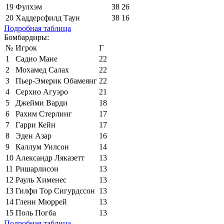
19
Фулхэм
38
26
20
Хаддерсфилд Таун
38
16
Подробная таблица
Бомбардиры:
№
Игрок
Г
1
Садио Мане
22
2
Мохамед Салах
22
3
Пьер-Эмерик Обамеянг
22
4
Серхио Агуэро
21
5
Джейми Варди
18
6
Рахим Стерлинг
17
7
Гарри Кейн
17
8
Эден Азар
16
9
Каллум Уилсон
14
10
Александр Ляказетт
13
11
Ришарлисон
13
12
Рауль Хименес
13
13
Гилфи Тор Сигурдссон
13
14
Гленн Мюррей
13
15
Поль Погба
13
Подробная таблица