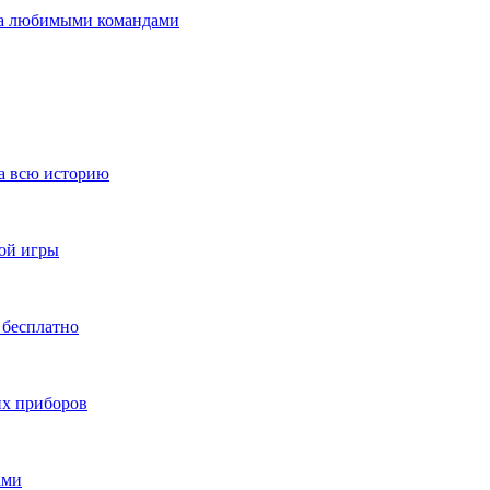
 за любимыми командами
за всю историю
ной игры
 бесплатно
их приборов
ами