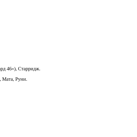
рд 46»), Старридж.
, Мата, Руни.