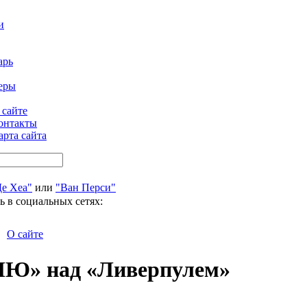
и
арь
еры
 сайте
онтакты
арта сайта
Де Хеа"
или
"Ван Перси"
ь в социальных сетях:
О сайте
МЮ» над «Ливерпулем»