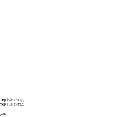
тер Юнайтед
тер Юнайтед
м
уль