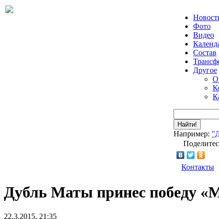
Новост
Фото
Видео
Календ
Состав
Трансф
Другое
О
К
К
Найти!
Например:
"
Поделитес
Контакты
Дубль Маты принес победу «
22.3.2015, 21:35