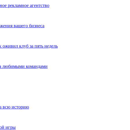
ное рекламное агентство
жения вашего бизнеса
оживил клуб за пять недель
 за любимыми командами
за всю историю
ной игры