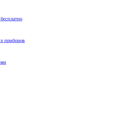
 бесплатно
их приборов
ами