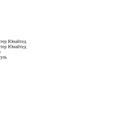
тер Юнайтед
тер Юнайтед
м
уль