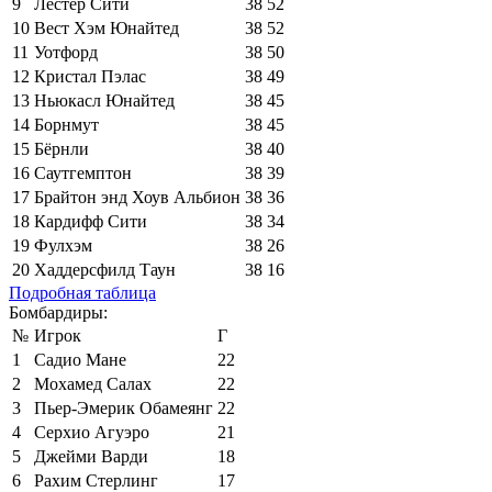
9
Лестер Сити
38
52
10
Вест Хэм Юнайтед
38
52
11
Уотфорд
38
50
12
Кристал Пэлас
38
49
13
Ньюкасл Юнайтед
38
45
14
Борнмут
38
45
15
Бёрнли
38
40
16
Саутгемптон
38
39
17
Брайтон энд Хоув Альбион
38
36
18
Кардифф Сити
38
34
19
Фулхэм
38
26
20
Хаддерсфилд Таун
38
16
Подробная таблица
Бомбардиры:
№
Игрок
Г
1
Садио Мане
22
2
Мохамед Салах
22
3
Пьер-Эмерик Обамеянг
22
4
Серхио Агуэро
21
5
Джейми Варди
18
6
Рахим Стерлинг
17