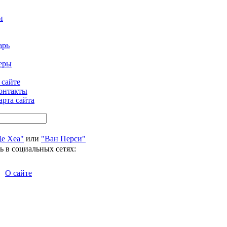
и
арь
еры
 сайте
онтакты
арта сайта
Де Хеа"
или
"Ван Перси"
ь в социальных сетях:
О сайте