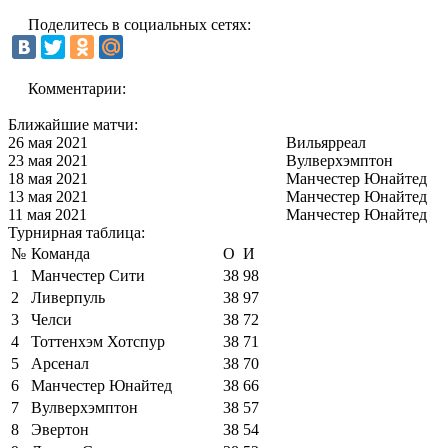
Поделитесь в социальных сетях:
Комментарии:
Ближайшие матчи:
26 мая 2021
Вильярреал
23 мая 2021
Вулверхэмптон
18 мая 2021
Манчестер Юнайтед
13 мая 2021
Манчестер Юнайтед
11 мая 2021
Манчестер Юнайтед
Турнирная таблица:
№
Команда
О
И
1
Манчестер Сити
38
98
2
Ливерпуль
38
97
3
Челси
38
72
4
Тоттенхэм Хотспур
38
71
5
Арсенал
38
70
6
Манчестер Юнайтед
38
66
7
Вулверхэмптон
38
57
8
Эвертон
38
54