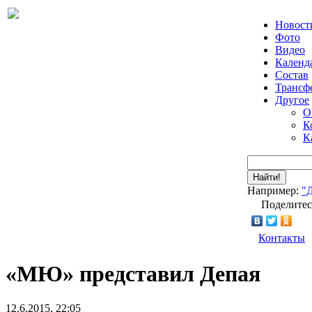
Новост
Фото
Видео
Календ
Состав
Трансф
Другое
О
К
К
Найти!
Например:
"
Поделитес
Контакты
«МЮ» представил Депая
12.6.2015, 22:05