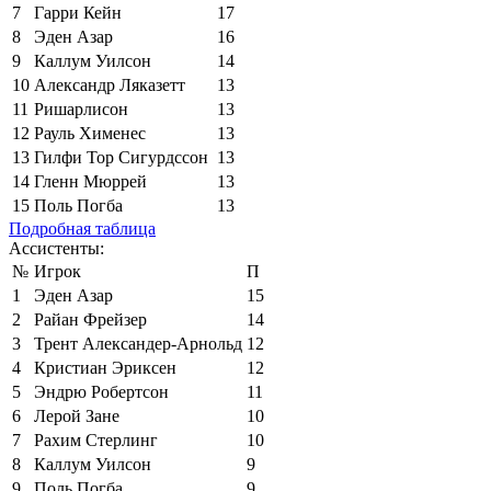
7
Гарри Кейн
17
8
Эден Азар
16
9
Каллум Уилсон
14
10
Александр Ляказетт
13
11
Ришарлисон
13
12
Рауль Хименес
13
13
Гилфи Тор Сигурдссон
13
14
Гленн Мюррей
13
15
Поль Погба
13
Подробная таблица
Ассистенты:
№
Игрок
П
1
Эден Азар
15
2
Райан Фрейзер
14
3
Трент Александер-Арнольд
12
4
Кристиан Эриксен
12
5
Эндрю Робертсон
11
6
Лерой Зане
10
7
Рахим Стерлинг
10
8
Каллум Уилсон
9
9
Поль Погба
9