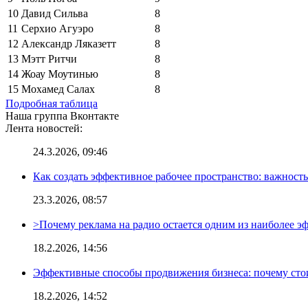
10
Давид Сильва
8
11
Серхио Агуэро
8
12
Александр Ляказетт
8
13
Мэтт Ритчи
8
14
Жоау Моутинью
8
15
Мохамед Салах
8
Подробная таблица
Наша группа Вконтакте
Лента новостей:
24.3.2026, 09:46
Как создать эффективное рабочее пространство: важност
23.3.2026, 08:57
>Почему реклама на радио остается одним из наиболее 
18.2.2026, 14:56
Эффективные способы продвижения бизнеса: почему сто
18.2.2026, 14:52