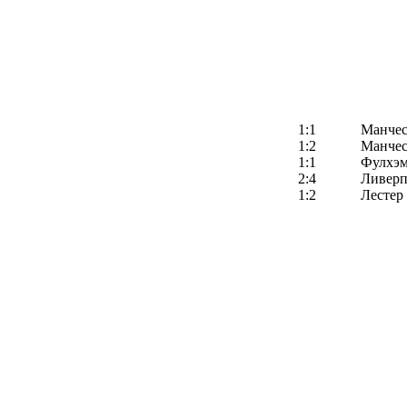
1:1
Манчес
1:2
Манчес
1:1
Фулхэ
2:4
Ливерп
1:2
Лестер