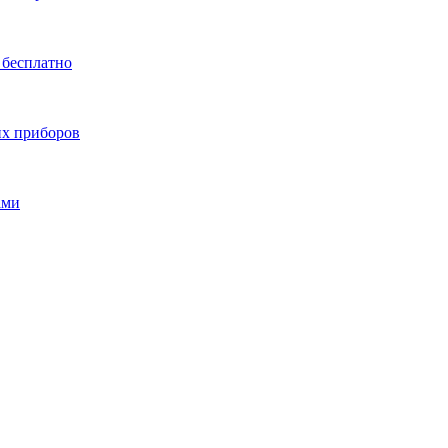
 бесплатно
их приборов
ами