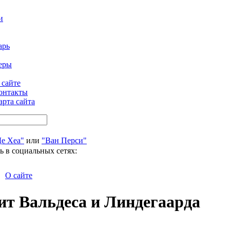
и
арь
еры
 сайте
онтакты
арта сайта
Де Хеа"
или
"Ван Перси"
ь в социальных сетях:
О сайте
т Вальдеса и Линдегаарда