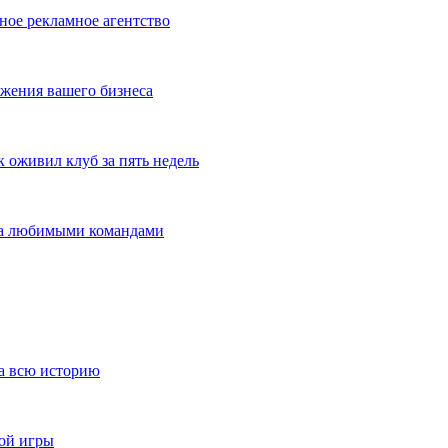
ное рекламное агентство
жения вашего бизнеса
оживил клуб за пять недель
 за любимыми командами
за всю историю
ной игры