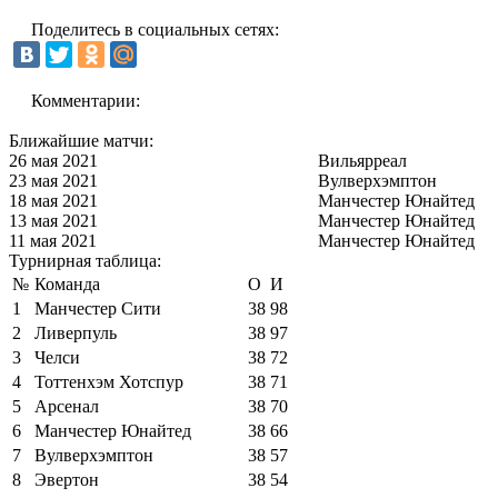
Поделитесь в социальных сетях:
Комментарии:
Ближайшие матчи:
26 мая 2021
Вильярреал
23 мая 2021
Вулверхэмптон
18 мая 2021
Манчестер Юнайтед
13 мая 2021
Манчестер Юнайтед
11 мая 2021
Манчестер Юнайтед
Турнирная таблица:
№
Команда
О
И
1
Манчестер Сити
38
98
2
Ливерпуль
38
97
3
Челси
38
72
4
Тоттенхэм Хотспур
38
71
5
Арсенал
38
70
6
Манчестер Юнайтед
38
66
7
Вулверхэмптон
38
57
8
Эвертон
38
54