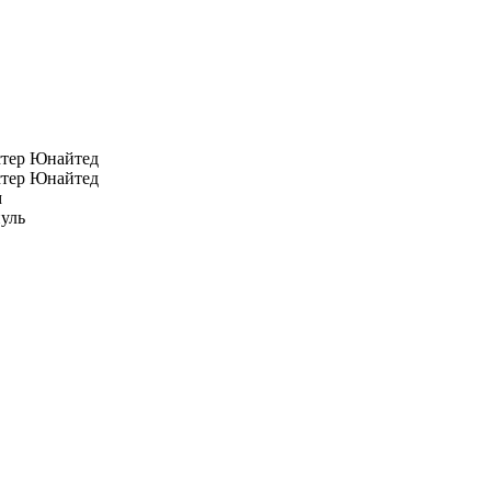
тер Юнайтед
тер Юнайтед
м
уль