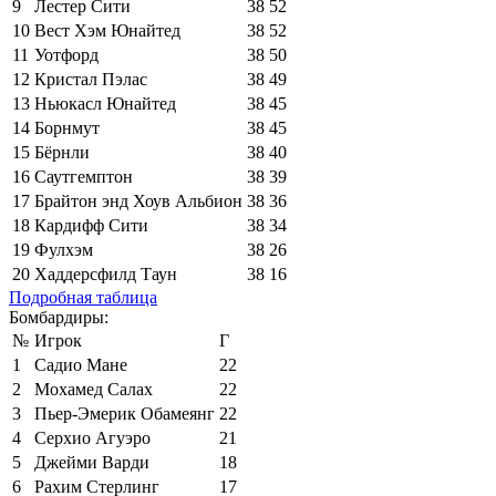
9
Лестер Сити
38
52
10
Вест Хэм Юнайтед
38
52
11
Уотфорд
38
50
12
Кристал Пэлас
38
49
13
Ньюкасл Юнайтед
38
45
14
Борнмут
38
45
15
Бёрнли
38
40
16
Саутгемптон
38
39
17
Брайтон энд Хоув Альбион
38
36
18
Кардифф Сити
38
34
19
Фулхэм
38
26
20
Хаддерсфилд Таун
38
16
Подробная таблица
Бомбардиры:
№
Игрок
Г
1
Садио Мане
22
2
Мохамед Салах
22
3
Пьер-Эмерик Обамеянг
22
4
Серхио Агуэро
21
5
Джейми Варди
18
6
Рахим Стерлинг
17