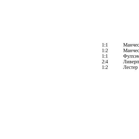
1:1
Манчес
1:2
Манчес
1:1
Фулхэ
2:4
Ливерп
1:2
Лестер