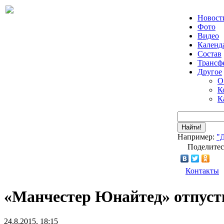
Новост
Фото
Видео
Календ
Состав
Трансф
Другое
О
К
К
Найти!
Например:
"
Поделитес
Контакты
«Манчестер Юнайтед» отпусти
24.8.2015, 18:15