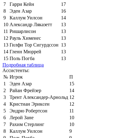
7
Гарри Кейн
17
8
Эден Азар
16
9
Каллум Уилсон
14
10
Александр Ляказетт
13
11
Ришарлисон
13
12
Рауль Хименес
13
13
Гилфи Тор Сигурдссон
13
14
Гленн Мюррей
13
15
Поль Погба
13
Подробная таблица
Ассистенты:
№
Игрок
П
1
Эден Азар
15
2
Райан Фрейзер
14
3
Трент Александер-Арнольд
12
4
Кристиан Эриксен
12
5
Эндрю Робертсон
11
6
Лерой Зане
10
7
Рахим Стерлинг
10
8
Каллум Уилсон
9
9
Поль Погба
9