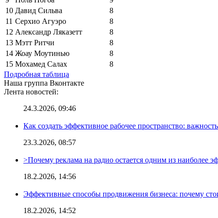
10
Давид Сильва
8
11
Серхио Агуэро
8
12
Александр Ляказетт
8
13
Мэтт Ритчи
8
14
Жоау Моутинью
8
15
Мохамед Салах
8
Подробная таблица
Наша группа Вконтакте
Лента новостей:
24.3.2026, 09:46
Как создать эффективное рабочее пространство: важност
23.3.2026, 08:57
>Почему реклама на радио остается одним из наиболее 
18.2.2026, 14:56
Эффективные способы продвижения бизнеса: почему сто
18.2.2026, 14:52