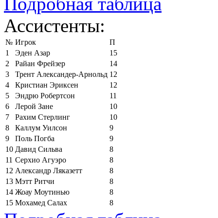
Подробная таблица
Ассистенты:
№
Игрок
П
1
Эден Азар
15
2
Райан Фрейзер
14
3
Трент Александер-Арнольд
12
4
Кристиан Эриксен
12
5
Эндрю Робертсон
11
6
Лерой Зане
10
7
Рахим Стерлинг
10
8
Каллум Уилсон
9
9
Поль Погба
9
10
Давид Сильва
8
11
Серхио Агуэро
8
12
Александр Ляказетт
8
13
Мэтт Ритчи
8
14
Жоау Моутинью
8
15
Мохамед Салах
8