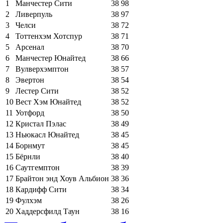
1
Манчестер Сити
38
98
2
Ливерпуль
38
97
3
Челси
38
72
4
Тоттенхэм Хотспур
38
71
5
Арсенал
38
70
6
Манчестер Юнайтед
38
66
7
Вулверхэмптон
38
57
8
Эвертон
38
54
9
Лестер Сити
38
52
10
Вест Хэм Юнайтед
38
52
11
Уотфорд
38
50
12
Кристал Пэлас
38
49
13
Ньюкасл Юнайтед
38
45
14
Борнмут
38
45
15
Бёрнли
38
40
16
Саутгемптон
38
39
17
Брайтон энд Хоув Альбион
38
36
18
Кардифф Сити
38
34
19
Фулхэм
38
26
20
Хаддерсфилд Таун
38
16