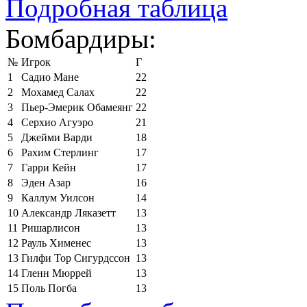
Подробная таблица
Бомбардиры:
№
Игрок
Г
1
Садио Мане
22
2
Мохамед Салах
22
3
Пьер-Эмерик Обамеянг
22
4
Серхио Агуэро
21
5
Джейми Варди
18
6
Рахим Стерлинг
17
7
Гарри Кейн
17
8
Эден Азар
16
9
Каллум Уилсон
14
10
Александр Ляказетт
13
11
Ришарлисон
13
12
Рауль Хименес
13
13
Гилфи Тор Сигурдссон
13
14
Гленн Мюррей
13
15
Поль Погба
13