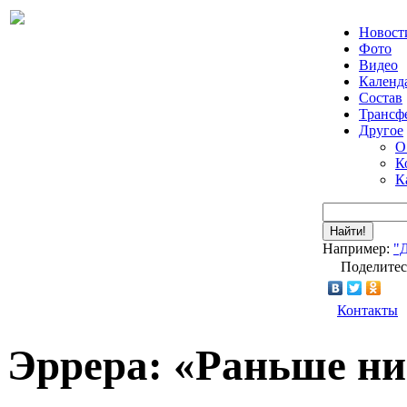
Новост
Фото
Видео
Календ
Состав
Трансф
Другое
О
К
К
Найти!
Например:
"
Поделитес
Контакты
Эррера: «Раньше ни