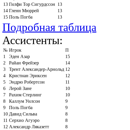
13
Гилфи Тор Сигурдссон
13
14
Гленн Мюррей
13
15
Поль Погба
13
Подробная таблица
Ассистенты:
№
Игрок
П
1
Эден Азар
15
2
Райан Фрейзер
14
3
Трент Александер-Арнольд
12
4
Кристиан Эриксен
12
5
Эндрю Робертсон
11
6
Лерой Зане
10
7
Рахим Стерлинг
10
8
Каллум Уилсон
9
9
Поль Погба
9
10
Давид Сильва
8
11
Серхио Агуэро
8
12
Александр Ляказетт
8