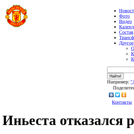
Новос
Фото
Видео
Календ
Состав
Транс
Другое
О
К
К
Найти!
Например:
"
Поделитес
Контакты
Иньеста отказался 