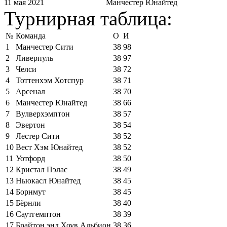
11 мая 2021
Манчестер Юнайтед
Турнирная таблица:
№
Команда
О
И
1
Манчестер Сити
38
98
2
Ливерпуль
38
97
3
Челси
38
72
4
Тоттенхэм Хотспур
38
71
5
Арсенал
38
70
6
Манчестер Юнайтед
38
66
7
Вулверхэмптон
38
57
8
Эвертон
38
54
9
Лестер Сити
38
52
10
Вест Хэм Юнайтед
38
52
11
Уотфорд
38
50
12
Кристал Пэлас
38
49
13
Ньюкасл Юнайтед
38
45
14
Борнмут
38
45
15
Бёрнли
38
40
16
Саутгемптон
38
39
17
Брайтон энд Хоув Альбион
38
36