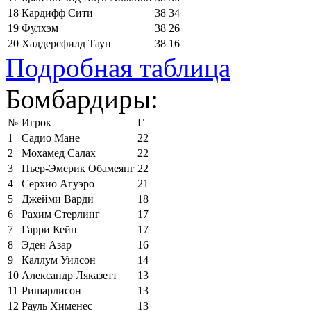
18
Кардифф Сити
38
34
19
Фулхэм
38
26
20
Хаддерсфилд Таун
38
16
Подробная таблица
Бомбардиры:
№
Игрок
Г
1
Садио Мане
22
2
Мохамед Салах
22
3
Пьер-Эмерик Обамеянг
22
4
Серхио Агуэро
21
5
Джейми Варди
18
6
Рахим Стерлинг
17
7
Гарри Кейн
17
8
Эден Азар
16
9
Каллум Уилсон
14
10
Александр Ляказетт
13
11
Ришарлисон
13
12
Рауль Хименес
13