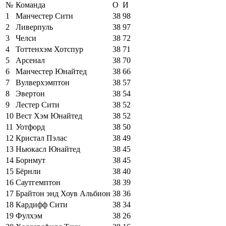
№
Команда
О
И
1
Манчестер Сити
38
98
2
Ливерпуль
38
97
3
Челси
38
72
4
Тоттенхэм Хотспур
38
71
5
Арсенал
38
70
6
Манчестер Юнайтед
38
66
7
Вулверхэмптон
38
57
8
Эвертон
38
54
9
Лестер Сити
38
52
10
Вест Хэм Юнайтед
38
52
11
Уотфорд
38
50
12
Кристал Пэлас
38
49
13
Ньюкасл Юнайтед
38
45
14
Борнмут
38
45
15
Бёрнли
38
40
16
Саутгемптон
38
39
17
Брайтон энд Хоув Альбион
38
36
18
Кардифф Сити
38
34
19
Фулхэм
38
26