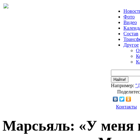
Новост
Фото
Видео
Календ
Состав
Трансф
Другое
О
К
К
Найти!
Например:
"
Поделитес
Контакты
Марсьяль: «У меня 