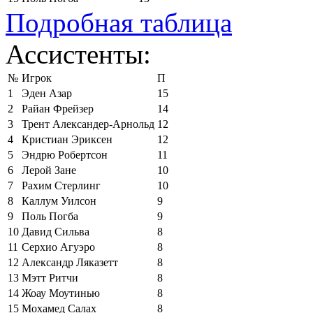
Подробная таблица
Ассистенты:
№
Игрок
П
1
Эден Азар
15
2
Райан Фрейзер
14
3
Трент Александер-Арнольд
12
4
Кристиан Эриксен
12
5
Эндрю Робертсон
11
6
Лерой Зане
10
7
Рахим Стерлинг
10
8
Каллум Уилсон
9
9
Поль Погба
9
10
Давид Сильва
8
11
Серхио Агуэро
8
12
Александр Ляказетт
8
13
Мэтт Ритчи
8
14
Жоау Моутинью
8
15
Мохамед Салах
8