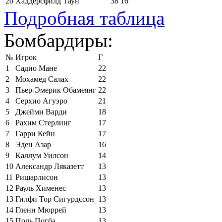
20
Хаддерсфилд Таун
38
16
Подробная таблица
Бомбардиры:
№
Игрок
Г
1
Садио Мане
22
2
Мохамед Салах
22
3
Пьер-Эмерик Обамеянг
22
4
Серхио Агуэро
21
5
Джейми Варди
18
6
Рахим Стерлинг
17
7
Гарри Кейн
17
8
Эден Азар
16
9
Каллум Уилсон
14
10
Александр Ляказетт
13
11
Ришарлисон
13
12
Рауль Хименес
13
13
Гилфи Тор Сигурдссон
13
14
Гленн Мюррей
13
15
Поль Погба
13