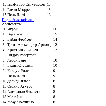
13
Гилфи Тор Сигурдссон
13
14
Гленн Мюррей
13
15
Поль Погба
13
Подробная таблица
Ассистенты:
№
Игрок
П
1
Эден Азар
15
2
Райан Фрейзер
14
3
Трент Александер-Арнольд
12
4
Кристиан Эриксен
12
5
Эндрю Робертсон
11
6
Лерой Зане
10
7
Рахим Стерлинг
10
8
Каллум Уилсон
9
9
Поль Погба
9
10
Давид Сильва
8
11
Серхио Агуэро
8
12
Александр Ляказетт
8
13
Мэтт Ритчи
8
14
Жоау Моутинью
8