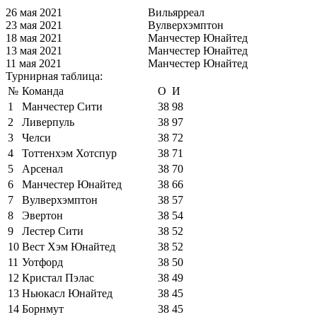
26 мая 2021
Вильярреал
23 мая 2021
Вулверхэмптон
18 мая 2021
Манчестер Юнайтед
13 мая 2021
Манчестер Юнайтед
11 мая 2021
Манчестер Юнайтед
Турнирная таблица:
№
Команда
О
И
1
Манчестер Сити
38
98
2
Ливерпуль
38
97
3
Челси
38
72
4
Тоттенхэм Хотспур
38
71
5
Арсенал
38
70
6
Манчестер Юнайтед
38
66
7
Вулверхэмптон
38
57
8
Эвертон
38
54
9
Лестер Сити
38
52
10
Вест Хэм Юнайтед
38
52
11
Уотфорд
38
50
12
Кристал Пэлас
38
49
13
Ньюкасл Юнайтед
38
45
14
Борнмут
38
45