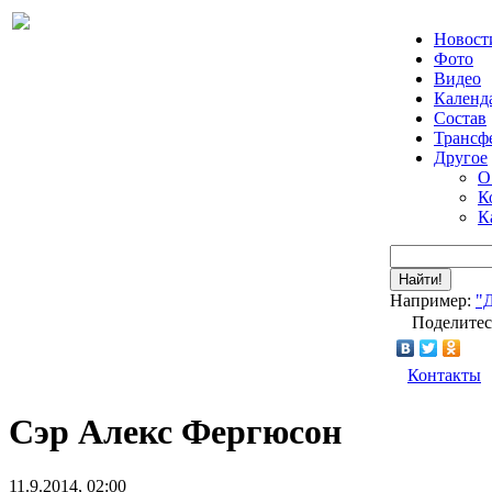
Новост
Фото
Видео
Календ
Состав
Трансф
Другое
О
К
К
Найти!
Например:
"
Поделитес
Контакты
Сэр Алекс Фергюсон
11.9.2014, 02:00