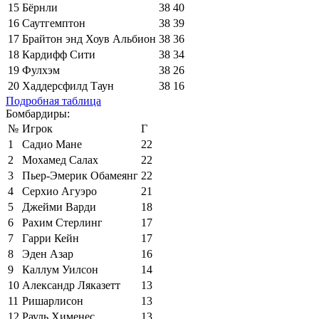
15
Бёрнли
38
40
16
Саутгемптон
38
39
17
Брайтон энд Хоув Альбион
38
36
18
Кардифф Сити
38
34
19
Фулхэм
38
26
20
Хаддерсфилд Таун
38
16
Подробная таблица
Бомбардиры:
№
Игрок
Г
1
Садио Мане
22
2
Мохамед Салах
22
3
Пьер-Эмерик Обамеянг
22
4
Серхио Агуэро
21
5
Джейми Варди
18
6
Рахим Стерлинг
17
7
Гарри Кейн
17
8
Эден Азар
16
9
Каллум Уилсон
14
10
Александр Ляказетт
13
11
Ришарлисон
13
12
Рауль Хименес
13