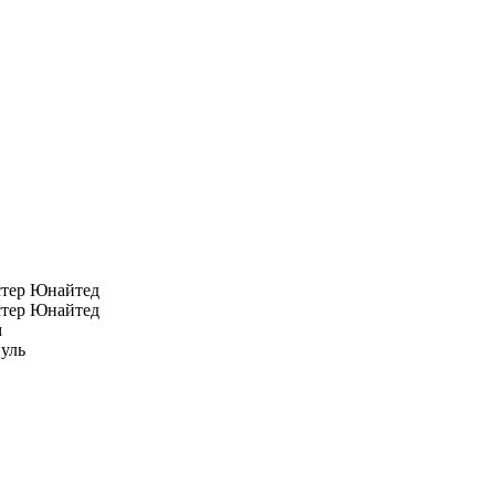
тер Юнайтед
тер Юнайтед
м
уль