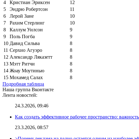
4
Кристиан Эриксен
12
5
Эндрю Робертсон
11
6
Лерой Зане
10
7
Рахим Стерлинг
10
8
Каллум Уилсон
9
9
Поль Погба
9
10
Давид Сильва
8
11
Серхио Агуэро
8
12
Александр Ляказетт
8
13
Мэтт Ритчи
8
14
Жоау Моутинью
8
15
Мохамед Салах
8
Подробная таблица
Наша группа Вконтакте
Лента новостей:
24.3.2026, 09:46
Как создать эффективное рабочее пространство: важност
23.3.2026, 08:57
>Почему реклама на радио остается одним из наиболее 