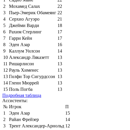
2
Мохамед Салах
22
3
Пьер-Эмерик Обамеянг
22
4
Серхио Агуэро
21
5
Джейми Варди
18
6
Рахим Стерлинг
17
7
Гарри Кейн
17
8
Эден Азар
16
9
Каллум Уилсон
14
10
Александр Ляказетт
13
11
Ришарлисон
13
12
Рауль Хименес
13
13
Гилфи Тор Сигурдссон
13
14
Гленн Мюррей
13
15
Поль Погба
13
Подробная таблица
Ассистенты:
№
Игрок
П
1
Эден Азар
15
2
Райан Фрейзер
14
3
Трент Александер-Арнольд
12