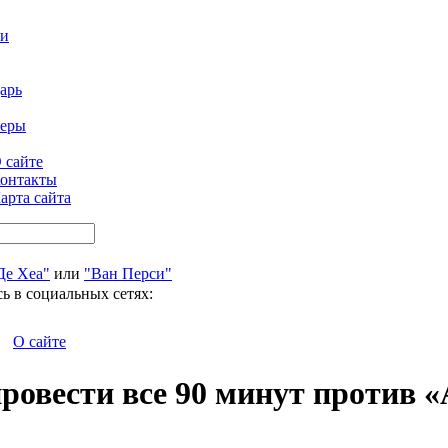
ти
арь
феры
 сайте
онтакты
арта сайта
Де Хеа"
или
"Ван Перси"
ь в социальных сетях:
О сайте
провести все 90 минут против 