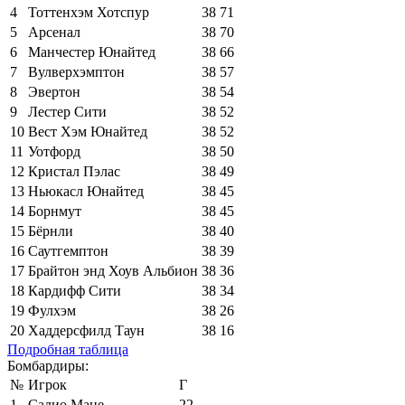
4
Тоттенхэм Хотспур
38
71
5
Арсенал
38
70
6
Манчестер Юнайтед
38
66
7
Вулверхэмптон
38
57
8
Эвертон
38
54
9
Лестер Сити
38
52
10
Вест Хэм Юнайтед
38
52
11
Уотфорд
38
50
12
Кристал Пэлас
38
49
13
Ньюкасл Юнайтед
38
45
14
Борнмут
38
45
15
Бёрнли
38
40
16
Саутгемптон
38
39
17
Брайтон энд Хоув Альбион
38
36
18
Кардифф Сити
38
34
19
Фулхэм
38
26
20
Хаддерсфилд Таун
38
16
Подробная таблица
Бомбардиры:
№
Игрок
Г
1
Садио Мане
22