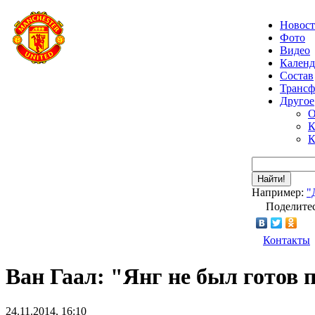
Новос
Фото
Видео
Календ
Состав
Транс
Другое
О
К
К
Найти!
Например:
"
Поделитес
Контакты
Ван Гаал: "Янг не был готов 
24.11.2014, 16:10