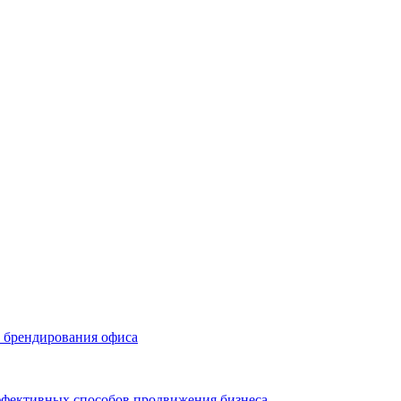
ь брендирования офиса
эффективных способов продвижения бизнеса