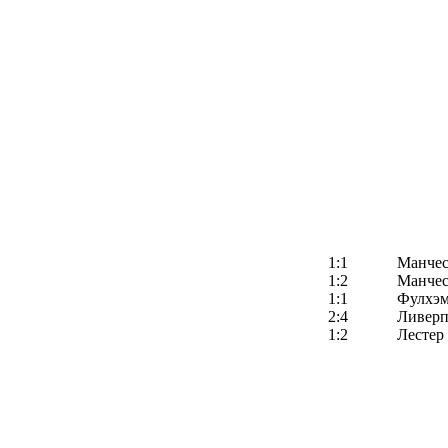
1:1
Манчес
1:2
Манчес
1:1
Фулхэ
2:4
Ливерп
1:2
Лестер