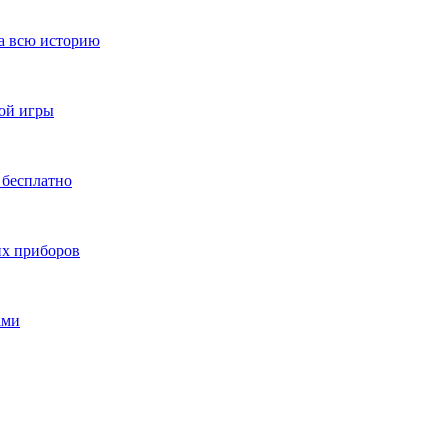
за всю историю
ной игры
 бесплатно
их приборов
ами