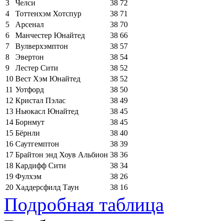
3
Челси
38
72
4
Тоттенхэм Хотспур
38
71
5
Арсенал
38
70
6
Манчестер Юнайтед
38
66
7
Вулверхэмптон
38
57
8
Эвертон
38
54
9
Лестер Сити
38
52
10
Вест Хэм Юнайтед
38
52
11
Уотфорд
38
50
12
Кристал Пэлас
38
49
13
Ньюкасл Юнайтед
38
45
14
Борнмут
38
45
15
Бёрнли
38
40
16
Саутгемптон
38
39
17
Брайтон энд Хоув Альбион
38
36
18
Кардифф Сити
38
34
19
Фулхэм
38
26
20
Хаддерсфилд Таун
38
16
Подробная таблица