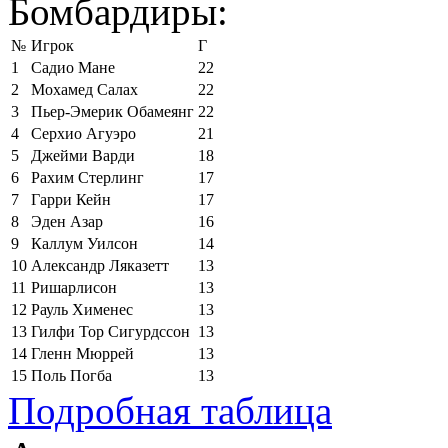
Бомбардиры:
№
Игрок
Г
1
Садио Мане
22
2
Мохамед Салах
22
3
Пьер-Эмерик Обамеянг
22
4
Серхио Агуэро
21
5
Джейми Варди
18
6
Рахим Стерлинг
17
7
Гарри Кейн
17
8
Эден Азар
16
9
Каллум Уилсон
14
10
Александр Ляказетт
13
11
Ришарлисон
13
12
Рауль Хименес
13
13
Гилфи Тор Сигурдссон
13
14
Гленн Мюррей
13
15
Поль Погба
13
Подробная таблица