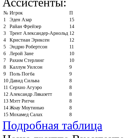
Ассистенты:
№
Игрок
П
1
Эден Азар
15
2
Райан Фрейзер
14
3
Трент Александер-Арнольд
12
4
Кристиан Эриксен
12
5
Эндрю Робертсон
11
6
Лерой Зане
10
7
Рахим Стерлинг
10
8
Каллум Уилсон
9
9
Поль Погба
9
10
Давид Сильва
8
11
Серхио Агуэро
8
12
Александр Ляказетт
8
13
Мэтт Ритчи
8
14
Жоау Моутинью
8
15
Мохамед Салах
8
Подробная таблица