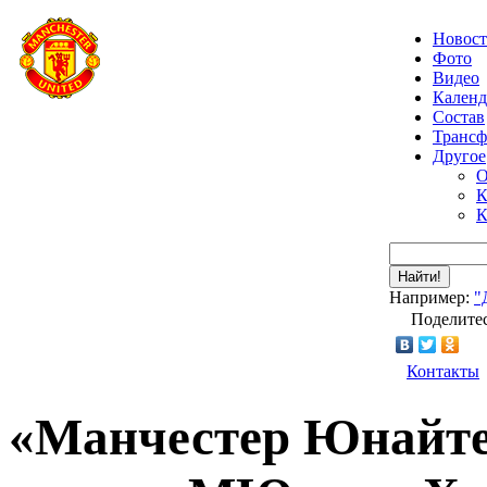
Новос
Фото
Видео
Календ
Состав
Транс
Другое
О
К
К
Найти!
Например:
"
Поделитес
Контакты
«Манчестер Юнайтед