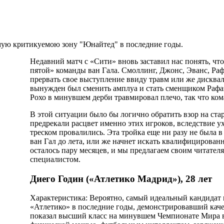
амую критикуемою зону "Юнайтед" в последние годы.
Недавний матч с «Сити» вновь заставил нас понять, ч
пятой» команды ван Гала. Смоллинг, Джонс, Эванс, Ра
прервать свое выступление ввиду травм или же дисква
вынужден был сменить амплуа и стать сменщиком Рафаэ
Рохо в минувшем дерби травмировал плечо, так что кома
В этой ситуации было бы логично обратить взор на ст
предрекали расцвет именно этих игроков, вследствие у
треском провалились. Эта тройка еще ни разу не была в
ван Гал до лета, или же начнет искать квалифицирован
осталось пару месяцев, и мы предлагаем своим читате
специалистом.
Диего Годин («Атлетико Мадрид»), 28 лет
Характеристика: Вероятно, самый идеальный кандидат 
«Атлетико» в последние годы, демонстрировавший каче
показал высший класс на минувшем Чемпионате Мира в