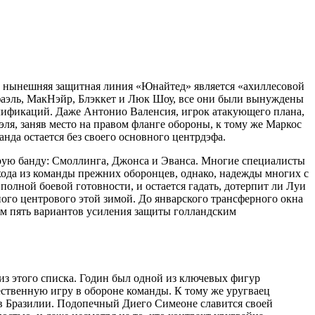
то нынешняя защитная линия «Юнайтед» является «ахиллесовой
фаэль, МакНэйр, Блэккет и Люк Шоу, все они были вынуждены
лификаций. Даже Антонио Валенсия, игрок атакующего плана,
ля, заняв место на правом фланге обороны, к тому же Маркос
нда остается без своего основного центрдэфа.
арую банду: Смоллинга, Джонса и Эванса. Многие специалисты
хода из команды прежних оборонцев, однако, надежды многих с
 полной боевой готовности, и остается гадать, дотерпит ли Луи
ного центрового этой зимой. До январского трансферного окна
лям пять вариантов усиления защиты голландским
из этого списка. Годин был одной из ключевых фигур
ственную игру в обороне команды. К тому же уругваец
 Бразилии. Подопечный Диего Симеоне славится своей