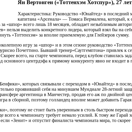
Ян Вертонген («Тоттенхэм Хотспур»), 27 лет
Характеристика: Руководство «Юнайтед» в последний 
капитана «Арсенала» — Томаса Вермалена, который, к сл
 за «шпор» всего лишь 18 месяцев, обладает незыблимым автори
» нельзя выделить конкретного лидера, который взял бы на себя
кинуть «Тоттенхэм» за вполне приемлемую для Глейзеров сумму.
олепную игру за «шпор» и в этом сезоне руководство «Тоттенхэ
Маурисио Почеттино. Бывший тренер«Саутгемптона» привлек к с
корее всего, на старте чемпионата, перед клубом ставилась зад
д основного центрдэфа к прямому конкуренту явно не входит в п
енфики», которых связывали с переходом в «Юнайтед» в последн
ательно проявивший себя на минувшем Мундиале 28-летний защи
рансфере аргентинца в Манчестер, продав его аж по двойной цен
гра в сборной, поэтому голландец вполне может добавить Гарая
», поэтому не стоит быть уверенным в столь быстром переход
жде всего к чемпионату требует немало усилий. К тому же Гарай
сли «Зенит» и отпустит финалиста чемпионата мира, то скорее 