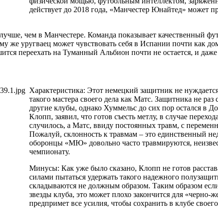
физической мощью, футбольным интеллектом, заряженно
действует до 2018 года, «Манчестер Юнайтед» может пр
лучше, чем в Манчестере. Команда показывает качественный фу
ому же уругваец может чувствовать себя в Испании почти как до
шится переехать на Туманный Альбион почти не остается, и даже
Характеристика: Этот немецкий защитник не нуждается 
такого мастера своего дела как Матс. Защитника не ра
другие клубы, однако Хуммельс до сих пор остался в 
Клопп, заявил, что готов съесть метлу, в случае перехо
случилось, а Матс, ввиду постоянных травм, с перемен
Пожалуй, склонность к травмам – это единственный нед
оборонцы «МЮ» довольно часто травмируются, неизвес
чемпионату.
Минусы: Как уже было сказано, Клопп не готов расстав
силами пытаться удержать такого надежного полузащитн
складываются не должным образом. Таким образом есл
звезды клуба, это может плохо закончится для «черно-
предпримет все усилия, чтобы сохранить в клубе своег