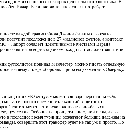
яется одним из основных факторов центрального защитника. В
способен Влаар. Если наставник «красных» потребует
, и после каждой травмы Фила Джонса фанаты с горечью
если поступит предложение в 27 миллионов фунтов, а контракт
 «МЮ», Лапорт обладает идентичными качествами Варана
оропя события, вскоре мы узнаем, входит ли молодой защитник
аких футболистов повидал Манчестер, можно писать отдельную
по-настоящему лидера обороны. При всем уважении к Эмерику,
ьный защитник «Ювентуса» может в январе перейти на «Олд
о, сколько игрового времени итальянский защитник с
ре».Стоит отметить, что руководство «черно-белых»
текущем сезоне Огбонна не пропустил ни одной игры, а его
о, что в последнее время туринцы возлагают большие надежды на
оманды, совершить этот трансфер будет не так уж и просто. Но
сать?