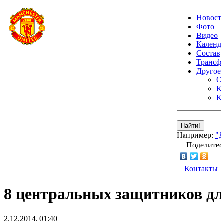
Новос
Фото
Видео
Календ
Состав
Транс
Другое
О
К
К
Найти!
Например:
"
Поделитес
Контакты
8 центральных защитников дл
2.12.2014, 01:40