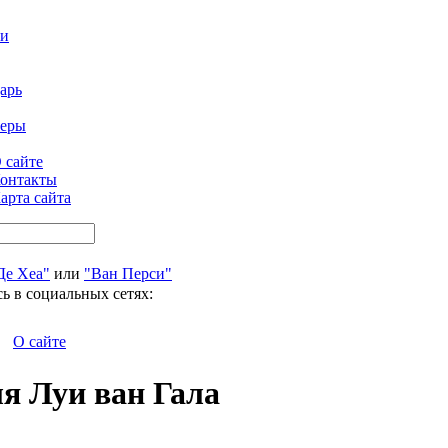
ти
арь
феры
 сайте
онтакты
арта сайта
Де Хеа"
или
"Ван Перси"
ь в социальных сетях:
О сайте
я Луи ван Гала