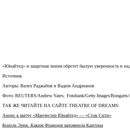
«Юнайтед» и защитная линия обретет былую уверенность и над
Источник
Авторы: Валех Раджабов и Вадим Андрианов
Фото: REUTERS/Andrew Yates; Fotobank/Getty Images/Bongarts/A
ТАК ЖЕ ЧИТАЙТЕ НА САЙТЕ THEATRE OF DREAMS:
Анонс к матчу «Манчестер Юнайтед» — «Сток Сити»
Король Эрик. Каким Франция запомнила Кантона