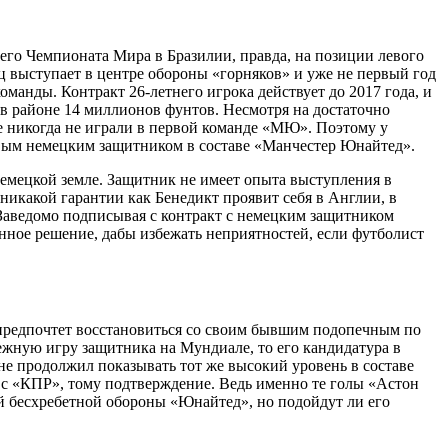
его Чемпионата Мира в Бразилии, правда, на позиции левого
ц выступает в центре обороны «горняков» и уже не первый год
манды. Контракт 26-летнего игрока действует до 2017 года, и
в районе 14 миллионов фунтов. Несмотря на достаточно
никогда не играли в первой команде «МЮ». Поэтому у
ервым немецким защитником в составе «Манчестер Юнайтед».
емецкой земле. Защитник не имеет опыта выступления в
никакой гарантии как Бенедикт проявит себя в Англии, в
Заведомо подписывая с контракт с немецким защитником
ное решение, дабы избежать неприятностей, если футболист
, предпочтет восстановиться со своим бывшим подопечным по
жную игру защитника на Мундиале, то его кандидатура в
не продолжил показывать тот же высокий уровень в составе
е с «КПР», тому подтверждение. Ведь именно те голы «Астон
ей бесхребетной обороны «Юнайтед», но подойдут ли его