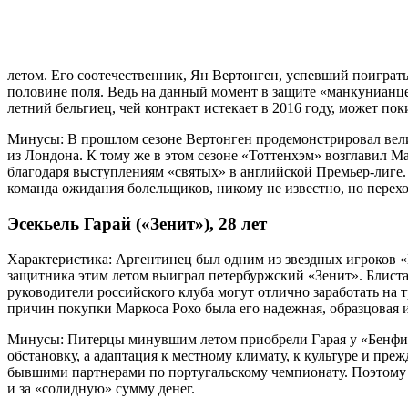
летом. Его соотечественник, Ян Вертонген, успевший поиграть
половине поля. Ведь на данный момент в защите «манкунианцев
летний бельгиец, чей контракт истекает в 2016 году, может по
Минусы: В прошлом сезоне Вертонген продемонстрировал велик
из Лондона. К тому же в этом сезоне «Тоттенхэм» возглавил 
благодаря выступлениям «святых» в английской Премьер-лиге. С
команда ожидания болельщиков, никому не известно, но перехо
Эсекьель Гарай («Зенит»), 28 лет
Характеристика: Аргентинец был одним из звездных игроков «Б
защитника этим летом выиграл петербуржский «Зенит». Блист
руководители российского клуба могут отлично заработать на т
причин покупки Маркоса Рохо была его надежная, образцовая и
Минусы: Питерцы минувшим летом приобрели Гарая у «Бенфики
обстановку, а адаптация к местному климату, к культуре и пре
бывшими партнерами по португальскому чемпионату. Поэтому е
и за «солидную» сумму денег.