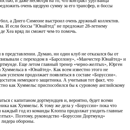
стью, и даже несмотря на то, что контракт уругвайца
едложить очень щедрую сумму за его трансфер, и боссы
тбол, а Диего Симеоне выстроил очень дружный коллектив.
ма. И если боссы "Юнайтед" не предложат 28-летнему
 де Хеа вряд ли сможет чем-то помочь.
в представлении. Думаю, ни один клуб не отказался бы от
з связывали с переходом в «Барселону», «Манчестер Юнайтед» и
Дортмунде. Еще летом главный тренер «черно-желтых», Юрген
да Хуммельса в «Юнайтед». Как всем известно этого не
ным успехом продолжает появляться в составе «Боруссии».
остаток немецкого защитника. А учитывая тот факт, что
тно как Хуммельс приспособился бы к суровому английскому
аться с капитаном дортмундцев и, вероятно, будет всеми
ика как Хуммельс. К тому же дела у «Боруссии» пока что
и каждый год из команды Клоппа продолжат уходить главные
желтых». Поэтому, руководство «Боруссии Дортмунд»
о лидера обороны.