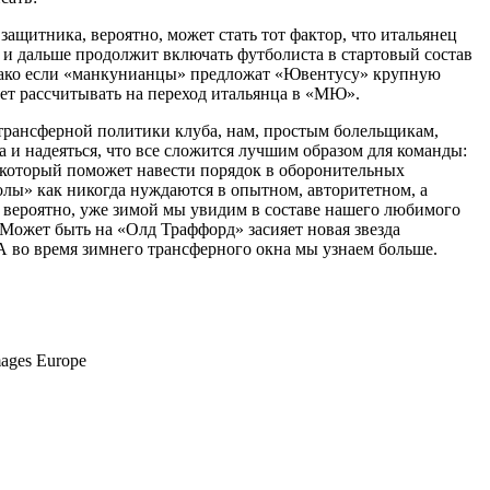
ащитника, вероятно, может стать тот фактор, что итальянец
и и дальше продолжит включать футболиста в стартовый состав
днако если «манкунианцы» предложат «Ювентусу» крупную
дет рассчитывать на переход итальянца в «МЮ».
трансферной политики клуба, нам, простым болельщикам,
а и надеяться, что все сложится лучшим образом для команды:
 который поможет навести порядок в оборонительных
олы» как никогда нуждаются в опытном, авторитетном, а
, вероятно, уже зимой мы увидим в составе нашего любимого
Может быть на «Олд Траффорд» засияет новая звезда
А во время зимнего трансферного окна мы узнаем больше.
ages Europe