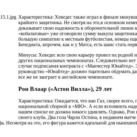
Характеристика: Хеведес также играл в финале минувш
крайнего защитника. Не смотря на это,в основном неме
доказывает свою надежность в оборонительной линии ко
«кобальтовые» уже оговорили сумму выкупа защитника
большую симпатию к местным футболистам, немцы еще 
Бенедикта, впрочем, как и у Матса, есть шанс стать п
Минусы: Хеведес всю свою карьеру провел на родной н
других национальных чемпионатах. Следовательно нет 
случае подписания контракта с «Манчестер Юнайтед». 
руководство «Юнайтед» должно тщательно обдумать дан
все же не заиграет в английском чемпионате.
Рон Влаар («Астон Вилла»), 29 лет
Характеристика: Ожидается, что ван Гал, скорее всего
национальной сборной в «МЮ». А если вспомнить наде
нашем списке не должна никого удивлять. Однако, Рон 
своего клуба. Два гола Чарли Остина, в недавнем матч
фа. Несмотря на это, его фигура кажется идеальной для нынешн