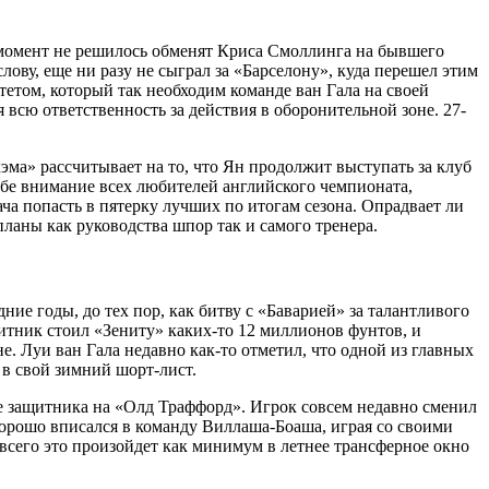
момент не решилось обменят Криса Смоллинга на бывшего
ову, еще ни разу не сыграл за «Барселону», куда перешел этим
тетом, который так необходим команде ван Гала на своей
 всю ответственность за действия в оборонительной зоне. 27-
ма» рассчитывает на то, что Ян продолжит выступать за клуб
ебе внимание всех любителей английского чемпионата,
ача попасть в пятерку лучших по итогам сезона. Опрадвает ли
ланы как руководства шпор так и самого тренера.
ие годы, до тех пор, как битву с «Баварией» за талантливого
тник стоил «Зениту» каких-то 12 миллионов фунтов, и
е. Луи ван Гала недавно как-то отметил, что одной из главных
 в свой зимний шорт-лист.
е защитника на «Олд Траффорд». Игрок совсем недавно сменил
 хорошо вписался в команду Виллаша-Боаша, играя со своими
всего это произойдет как минимум в летнее трансферное окно