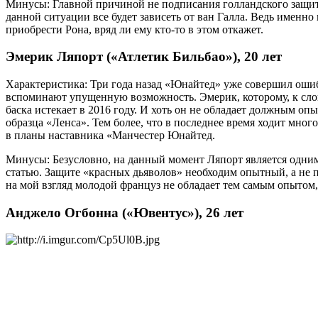
Минусы: Главной причиной не подписания голландского защитн
данной ситуации все будет зависеть от ван Галла. Ведь именно
приобрести Рона, вряд ли ему кто-то в этом откажет.
Эмерик Ляпорт («Атлетик Бильбао»), 20 лет
Характеристика: Три года назад «Юнайтед» уже совершил ошиб
вспоминают упущенную возможность. Эмерик, которому, к слову
баска истекает в 2016 году. И хоть он не обладает должным о
образца «Ленса». Тем более, что в последнее время ходит мног
в планы наставника «Манчестер Юнайтед.
Минусы: Безусловно, на данный момент Ляпорт является одним
статью. Защите «красных дьяволов» необходим опытный, а не 
на мой взгляд молодой француз не обладает тем самым опыто
Анджело Огбонна («Ювентус»), 26 лет