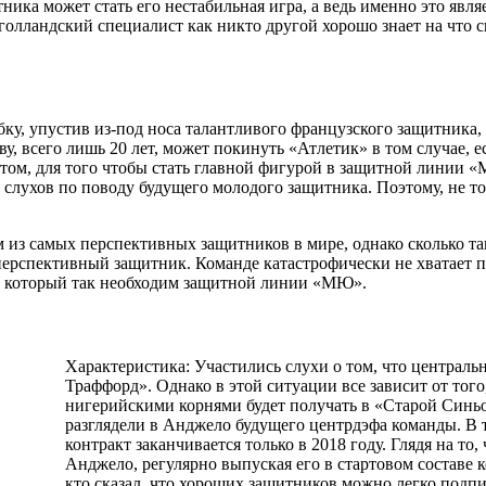
ика может стать его нестабильная игра, а ведь именно это явл
 голландский специалист как никто другой хорошо знает на что 
ку, упустив из-под носа талантливого французского защитника
, всего лишь 20 лет, может покинуть «Атлетик» в том случае, 
пытом, для того чтобы стать главной фигурой в защитной линии
о слухов по поводу будущего молодого защитника. Поэтому, не т
 из самых перспективных защитников в мире, однако сколько т
перспективный защитник. Команде катастрофически не хватает 
м, который так необходим защитной линии «МЮ».
Характеристика: Участились слухи о том, что централ
Траффорд». Однако в этой ситуации все зависит от тог
нигерийскими корнями будет получать в «Старой Синьо
разглядели в Анджело будущего центрдэфа команды. В 
контракт заканчивается только в 2018 году. Глядя на т
Анджело, регулярно выпуская его в стартовом составе к
кто сказал, что хороших защитников можно легко подпи