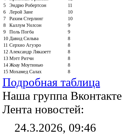
5
Эндрю Робертсон
11
6
Лерой Зане
10
7
Рахим Стерлинг
10
8
Каллум Уилсон
9
9
Поль Погба
9
10
Давид Сильва
8
11
Серхио Агуэро
8
12
Александр Ляказетт
8
13
Мэтт Ритчи
8
14
Жоау Моутинью
8
15
Мохамед Салах
8
Подробная таблица
Наша группа Вконтакте
Лента новостей:
24.3.2026, 09:46