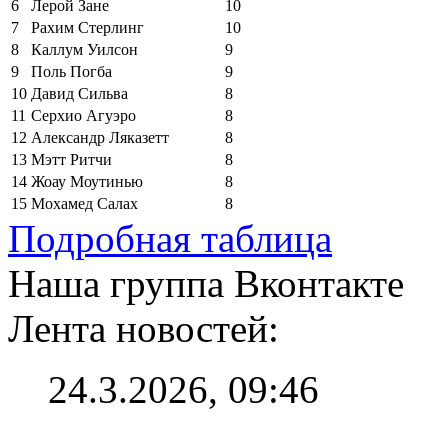
6
Лерой Зане
10
7
Рахим Стерлинг
10
8
Каллум Уилсон
9
9
Поль Погба
9
10
Давид Сильва
8
11
Серхио Агуэро
8
12
Александр Ляказетт
8
13
Мэтт Ритчи
8
14
Жоау Моутинью
8
15
Мохамед Салах
8
Подробная таблица
Наша группа Вконтакте
Лента новостей:
24.3.2026, 09:46