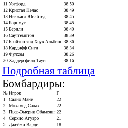
11
Уотфорд
38
50
12
Кристал Пэлас
38
49
13
Ньюкасл Юнайтед
38
45
14
Борнмут
38
45
15
Бёрнли
38
40
16
Саутгемптон
38
39
17
Брайтон энд Хоув Альбион
38
36
18
Кардифф Сити
38
34
19
Фулхэм
38
26
20
Хаддерсфилд Таун
38
16
Подробная таблица
Бомбардиры:
№
Игрок
Г
1
Садио Мане
22
2
Мохамед Салах
22
3
Пьер-Эмерик Обамеянг
22
4
Серхио Агуэро
21
5
Джейми Варди
18