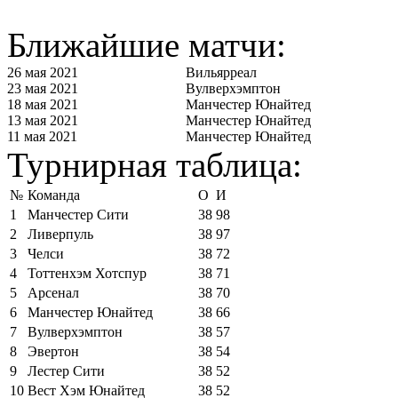
Ближайшие матчи:
26 мая 2021
Вильярреал
23 мая 2021
Вулверхэмптон
18 мая 2021
Манчестер Юнайтед
13 мая 2021
Манчестер Юнайтед
11 мая 2021
Манчестер Юнайтед
Турнирная таблица:
№
Команда
О
И
1
Манчестер Сити
38
98
2
Ливерпуль
38
97
3
Челси
38
72
4
Тоттенхэм Хотспур
38
71
5
Арсенал
38
70
6
Манчестер Юнайтед
38
66
7
Вулверхэмптон
38
57
8
Эвертон
38
54
9
Лестер Сити
38
52
10
Вест Хэм Юнайтед
38
52