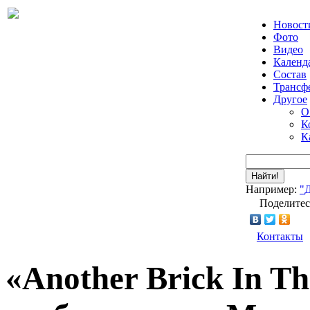
Новост
Фото
Видео
Календ
Состав
Трансф
Другое
О
К
К
Найти!
Например:
"
Поделитес
Контакты
«Another Brick In T