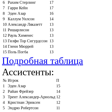
6
Рахим Стерлинг
17
7
Гарри Кейн
17
8
Эден Азар
16
9
Каллум Уилсон
14
10
Александр Ляказетт
13
11
Ришарлисон
13
12
Рауль Хименес
13
13
Гилфи Тор Сигурдссон
13
14
Гленн Мюррей
13
15
Поль Погба
13
Подробная таблица
Ассистенты:
№
Игрок
П
1
Эден Азар
15
2
Райан Фрейзер
14
3
Трент Александер-Арнольд
12
4
Кристиан Эриксен
12
5
Эндрю Робертсон
11