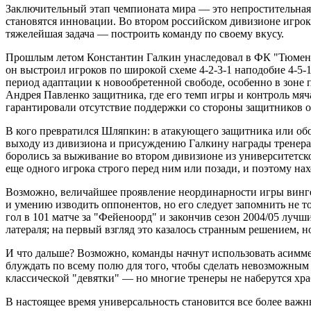
Заключительный этап чемпионата мира — это непростительная 
становятся инновации. Во втором российском дивизионе игроки 
тяжелейшая задача — построить команду по своему вкусу.
Прошлым летом Константин Галкин унаследовал в ФК "Тюмень"
он выстроил игроков по широкой схеме 4-2-3-1 наподобие 4-5-1
период адаптации к новообретенной свободе, особенно в зоне п
Андрея Павленко защитника, где его темп игры и контроль мяч
гарантировали отсутствие поддержки со стороны защитников о
В кого превратился Шляпкин: в атакующего защитника или обор
выходу из дивизиона и присуждению Галкину награды тренера 
боролись за выживание во втором дивизионе из университетск
еще одного игрока строго перед ним или позади, и поэтому нах
Возможно, величайшее проявление неординарности игры винге
и умению изводить оппонентов, но его следует запомнить не т
гол в 101 матче за "Фейеноорд" и закончив сезон 2004/05 луч
латераля; на первый взгляд это казалось странным решением, н
И что дальше? Возможно, команды начнут использовать асимме
блуждать по всему полю для того, чтобы сделать невозможным
классической "девятки" — но многие тренеры не наберутся хра
В настоящее время универсальность становится все более важн