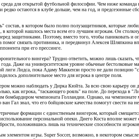
среда для открытой футбольной философии. Чем ниже команда н
редко остаются в клубе дольше, чем на год, и предсезонные сбо
 состав, в котором было полно полузащитников, которые любил
, в которой нашлось места всем его лучшим игрокам. Он столкну
еред защитниками. Поэтому, вместо того, чтобы паниковать и оп
а помог связать противника, и передвинул Алексея Шляпкина вп
ппонента при его прессинге.
онительного вингера? Трудно ответить, можно лишь сказать, что
года. Даже на университетском уровне обычные бестолковые мат
ой лиги Лидса, пока Адаму Маккензи просто не дали позицию "с
одилось дополнительное место для игрока в центре поля.
ром можно наблюдать у Дирка Кюйта. За всю свою карьеру он 
олько, как игрока, "таскающего рояль" на поле. До перехода в 
шим бомбардиром чемпионата Голландии. Однако, на чемпионате м
о ван Гал знал, что его бойцовские качества помогут свести на 
тричные формации с единственым вингером, который смещается 
 использование персональной опеки. Диего Коста вполне может
брости, положившись лишь на технические способности игроков,
ым элементом игры. Super Soccer, возможно, в некотором смысл