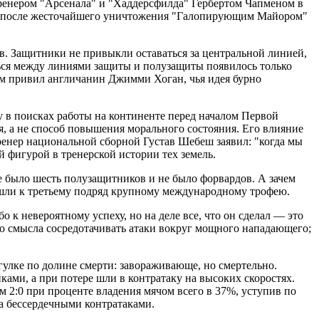
 тренером "Арсенала" и "Хаддерсфилда" Гербертом Чапменом в
тия после жесточайшего уничтожения "Галопирующим Майором"
в. Защитники не привыкли оставаться за центральной линией,
ться между линиями защиты и полузащиты появилось только
рам привил англичанин Джимми Хоган, чья идея бурно
у в поисках работы на континенте перед началом Первой
, а не способ повышения морального состояния. Его влияние
ренер национальной сборной Густав Шебеш заявил: "когда мы
 фигурой в тренерской истории тех земель.
е было шесть полузащитников и не было форвардов. А зачем
та шли к третьему подряд крупному международному трофею.
 к невероятному успеху, но на деле все, что он сделал — это
о смысла сосредотачивать атаки вокруг мощного нападающего;
гулке по долине смерти: завораживающе, но смертельно.
ми, а при потере шли в контратаку на высоких скоростях.
 2:0 при проценте владения мячом всего в 37%, уступив по
та бессердечными контратаками.