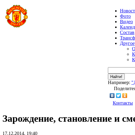
Новос
Фото
Видео
Календ
Состав
Транс
Другое
О
К
К
Найти!
Например:
"
Поделитес
Контакты
Зарождение, становление и с
17.12.2014, 19:40