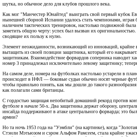
шутка, но обычное дело для клубов прошлого века.
Как мог "Манчестер Юнайтед" выиграть свой первый кубок Евр
нынешней сборной Испании удалось стать чемпионами, играя бе
наличием тактических тренировок, настолько подвижной была 
заметить общую черту: успех был вызван их оригинальностью. 
сводящие их пользу к нулю.
Элемент неожиданности, возникающий из инноваций, крайне ва
вытащить из своей позиции защитника, который его накрывает.
защитникам. Взаимодействие форвардов соперника наводит ха
номер 3 принадлежал исключительно левому защитнику; теперь 
На самом деле, номера на футболках настолько устарели в план
происходит в НФЛ — боковые судьи обычно носят черные футб
чтобы правильно понять, как мы дошли до такого разнообразия 
как полагали сами британцы.
С гордостью защищая непобитый домашний рекорд против конт
футболе в начале 50-х. Два защитника держат оборону, централ
инсайда поддерживают в атаке центрального форварда; это был
армии?
Но та ночь 1953 года на "Уэмбли" (на картинке), когда "Зол
Стэнли Мэтьюзом и сэром Альфом Рамсеем, стала крайне ужасн