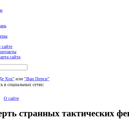
ти
арь
феры
 сайте
онтакты
арта сайта
Де Хеа"
или
"Ван Перси"
ь в социальных сетях:
О сайте
мерть странных тактических ф