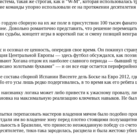
истема, такая же строгая, как и "W-M", которая использовалась
йские команды упорно использовали ее на протяжении десятиле
 гордую сборную на их же поле в присутствии 100 тысяч фанато
й зоне. Довольно романтично представить, что решение перемеща
нии судьбы, концепт игры в короткий пас и смену позиций венг
 и осознал ее ценность, опередив свое время. Он покинул стран
ция Центральной Европы — здесь футбол обсуждался, как поэзия
азывают Хогана отцом их наиболее славного периода — бывший т
исано золотыми буквами" — и он все еще остается периферийной
 состава сборной Испании Висенте дель Боске на Евро 2012, гд
 Но его усы лишь редко подергивались, в то время как его ребя
наизнанку логика может либо привести к ужасному провалу, либо
тановка на максимальную реализацию ключевых навыков. Не был
опытки перепасовать мастеров владения мячом было подобно про
али им во владение зону перед плотно стоящими полузащитника
ьность в Бразилии, что принесло неожиданную победу со счетом
есятилетие, тики-така зародилась, расцвела и была жестоко уби