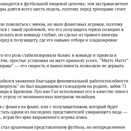
аходится в футбольной пищевой цепочке, тем экстравагантнее
ры длятся всего шесть недель, поэтому перед тренерами стоит
и повозиться с мячом, но мало фланговых игроков, поэтому
лся с такой проблемой, что его полузащита теряла позицию в
ускать всю команду глубже, он сделал из правого вингера
еред в полузащиту, где его навыки отбора и хладнокровие
 его роль стабилизировала баланс в команде и привела к
чи, простые установки на матч приносят успех. "Маттс Наттс"
права" — его скорость и выносливость позволяли не держать
добился уважения благодаря феноменальной работоспособности
"Ливерпуль" он был выдающимся голеадором на родине, забив 71
ира в Бразилии Луи ван Гал использовал его в качестве левого
нет угрозу от молниеносных контратак чилийцев.
с фланга на фланг, или с полузащитником, который будет
 стать одним из последних представителей умирающего вида —
 играя без ярко выраженного игрока атаки.
е стал архаичным представлением футбола, но неопределенное