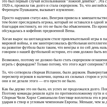
это был первый случай использования "ложной девятки". Эта с
1920-х, прожила так долго и стала сюрпризом. То, что англи
Ференцем Пушкашем, вызывает изумление.
Просто нарушив статус-кво, Венгрия привела в замешательство
тем более преследовать игрока, который не оставался в одно
благодаря инстинкту, но это не было бы объяснением. По иро
обсуждалась в кофейнях предвоенной Вены.
Хоган вырос на шотландском стиле привлекательной игры в пас
мировой войны, и им заинтересовалась футбольная интеллиген
на развитие футбола было таким, что венгры и по сей день н
говорим о нашей футбольной истории, его имя должно быть вп
Возможно, поэтому не должно было стать сюрпризом оглашение
играть с форвардом? Только потому, что этого ждет соперник?
То, что сотворила сборная Испании, было дерзким. Вывернутая 
пересмотр игроков в наличии, оценка их сильных сторон и ус
они и не делали этого — его просто не было.
Как бы дерзко это ни было, их успех не продолжался долго. П
Поэтому команды решили идти по противоположному пути и отд
Сборная Чили Хорхе Сампаньоли блестяще воплотила это в реал
ударам в створ и угловым чемпионам Европы. Меньше, чем за д