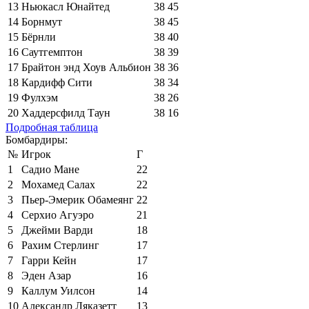
13
Ньюкасл Юнайтед
38
45
14
Борнмут
38
45
15
Бёрнли
38
40
16
Саутгемптон
38
39
17
Брайтон энд Хоув Альбион
38
36
18
Кардифф Сити
38
34
19
Фулхэм
38
26
20
Хаддерсфилд Таун
38
16
Подробная таблица
Бомбардиры:
№
Игрок
Г
1
Садио Мане
22
2
Мохамед Салах
22
3
Пьер-Эмерик Обамеянг
22
4
Серхио Агуэро
21
5
Джейми Варди
18
6
Рахим Стерлинг
17
7
Гарри Кейн
17
8
Эден Азар
16
9
Каллум Уилсон
14
10
Александр Ляказетт
13