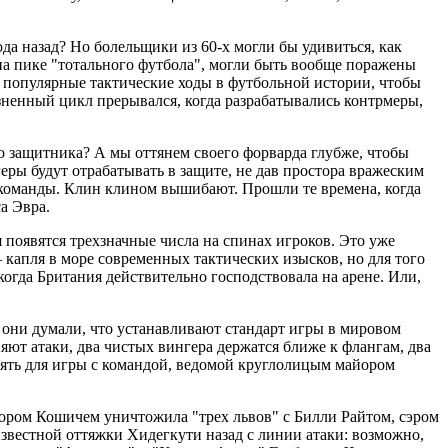
а назад? Но болельщики из 60-х могли бы удивиться, как
на пике "тотального футбола", могли быть вообще поражены
е популярные тактические ходы в футбольной истории, чтобы
зненный цикл прерывался, когда разрабатывались контрмеры,
 защитника? А мы оттянем своего форварда глубже, чтобы
еры будут отрабатывать в защите, не дав простора вражеским
 команды. Клин клином вышибают. Прошли те времена, когда
а Эвра.
я появятся трехзначные числа на спинах игроков. Это уже
апля в море современных тактических изысков, но для того
когда Британия действительно господствовала на арене. Или,
они думали, что устанавливают стандарт игры в мировом
яют атаки, два чистых вингера держатся ближе к флангам, два
енять для игры с командой, ведомой круглолицым майором
дором Кошичем уничтожила "трех львов" с Билли Райтом, сэром
вестной оттяжки Хидегкути назад с линии атаки: возможно,