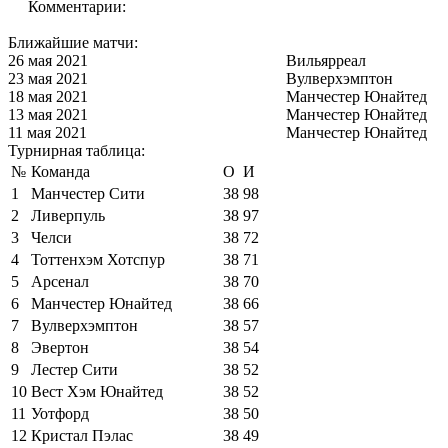
Комментарии:
Ближайшие матчи:
26 мая 2021
Вильярреал
23 мая 2021
Вулверхэмптон
18 мая 2021
Манчестер Юнайтед
13 мая 2021
Манчестер Юнайтед
11 мая 2021
Манчестер Юнайтед
Турнирная таблица:
№
Команда
О
И
1
Манчестер Сити
38
98
2
Ливерпуль
38
97
3
Челси
38
72
4
Тоттенхэм Хотспур
38
71
5
Арсенал
38
70
6
Манчестер Юнайтед
38
66
7
Вулверхэмптон
38
57
8
Эвертон
38
54
9
Лестер Сити
38
52
10
Вест Хэм Юнайтед
38
52
11
Уотфорд
38
50
12
Кристал Пэлас
38
49