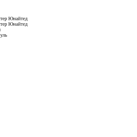
тер Юнайтед
тер Юнайтед
м
уль