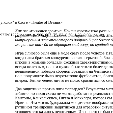
голок" в блоге «Theatre of Dreams».
Как же меняются времена. Почти невозможно различит
разработчики могут создать шедевральные модели Мес
интригующим аспектом старого доброго Super Soccer 
мы раньше никогда не обращали свой взор; по крайней м
Игра с либеро была еще в моде сразу после успехов Итал
когда наша братская конкуренция стала серьезной. Знач
игроки в команде обладали схожими характеристиками,
всегда полезным, но нам нужно было что-то более дерзк
великолепной победой сборной Бразилии на Чемпионате
но в полузащите было недостаточно футболистов, благо
вперед. Тем не менее, ничто не могло сравниться со сме
Два защитника против пяти форвардов? Результаты матч
забавно, но такая схема не могла сработать в реальност
Кантоны, Канчельскиса, Гиггза и Макклера, которая б
Ирвина. Эта мысль будоражила мое детское воображение
рутинной тренировки защитников для отработки ситуац
условием это казалось нелогичным. И я просто не был го