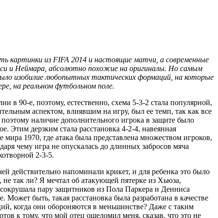
ь картинки из FIFA 2014 и настоящие матчи, а современные
си и Неймара, абсолютно похожие на оригиналы. Но самым
было изобилие любопытных тактических формаций, на которые
ере, на реальном футбольном поле.
ии в 90-е, поэтому, естественно, схема 5-3-2 стала популярной,
ительным аспектом, влиявшим на игру, был ее темп, так как все
 поэтому наличие дополнительного игрока в защите было
ое. Этим дерзким стала расстановка 4-2-4, навеянная
 мира 1970, где атака была представлена множеством игроков,
даря чему игра не опускалась до длинных забросов мяча
хотворной 2-3-5.
ей действительно напоминали крикет, и для ребенка это было
и, не так ли? Я мечтал об атакующей пятерке из Хьюза,
ы сокрушала пару защитников из Пола Паркера и Денниса
. Может быть, такая расстановка была разработана в качестве
ий, когда они обороняются в меньшинстве? Даже с таким
тов к тому, что мой отец ошеломил меня, сказав, что это не