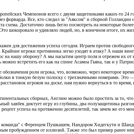
опейских Чемпионов всего с двумя защитниками каких-то 24 год
з форварда. Все, кто следил за "Аяксом" и сборной Голландии 
та схема. Достаточно лишь бегло посмотреть на некоторые боле
Это шокировало и удивляло людей, но, в конечном итоге, их жи
жен для достижения успеха сегодня. Играем против свободного
 Крайние игроки противника легко уходят в атаку? А наши винг
ос на нашу оборону? А мы насытим центр поля и отрежем их от
можно встретить его как на спине Асамоа Гьяна, так и у Патрис
е обозначения роли игрока, что, возможно, через некоторое врем
олки в тонкую белую полоску с трехзначными номерами. Это — к
расстановок игроков на доске, нам нужно вернуться в то время, 
инентальных сборных, Англию можно было простить за то, что 
ьный хавбек диктует игру из глубины, два полузащитника разгон
 рецепт успеха на протяжении десятилетий, так зачем же его м
отая команда" с Ференцем Пушкашем, Нандором Хидегкути и Шан
ым пробуждением от иллюзий. Также это был пример ранее неиз