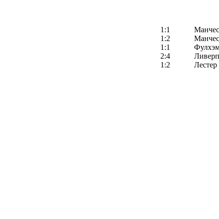
1:1
Манчес
1:2
Манчес
1:1
Фулхэ
2:4
Ливерп
1:2
Лестер