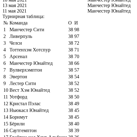
13 мая 2021
Манчестер Юнайтед
11 мая 2021
Манчестер Юнайтед
Турнирная таблица:
№
Команда
О
И
1
Манчестер Сити
38
98
2
Ливерпуль
38
97
3
Челси
38
72
4
Тоттенхэм Хотспур
38
71
5
Арсенал
38
70
6
Манчестер Юнайтед
38
66
7
Вулверхэмптон
38
57
8
Эвертон
38
54
9
Лестер Сити
38
52
10
Вест Хэм Юнайтед
38
52
11
Уотфорд
38
50
12
Кристал Пэлас
38
49
13
Ньюкасл Юнайтед
38
45
14
Борнмут
38
45
15
Бёрнли
38
40
16
Саутгемптон
38
39