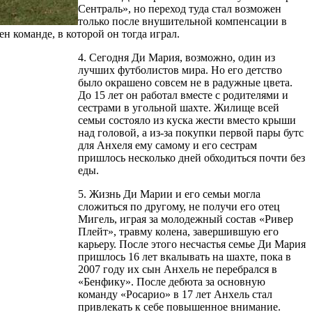
Сентраль», но переход туда стал возможен
только после внушительной компенсации в
н команде, в которой он тогда играл.
4. Сегодня Ди Мария, возможно, один из
лучших футболистов мира. Но его детство
было окрашено совсем не в радужные цвета.
До 15 лет он работал вместе с родителями и
сестрами в угольной шахте. Жилище всей
семьи состояло из куска жести вместо крыши
над головой, а из-за покупки первой пары бутс
для Анхеля ему самому и его сестрам
пришлось несколько дней обходиться почти без
еды.
5. Жизнь Ди Марии и его семьи могла
сложиться по другому, не получи его отец
Мигель, играя за молодежный состав «Ривер
Плейт», травму колена, завершившую его
карьеру. После этого несчастья семье Ди Мария
пришлось 16 лет вкалывать на шахте, пока в
2007 году их сын Анхель не перебрался в
«Бенфику». После дебюта за основную
команду «Росарио» в 17 лет Анхель стал
привлекать к себе повышенное внимание.