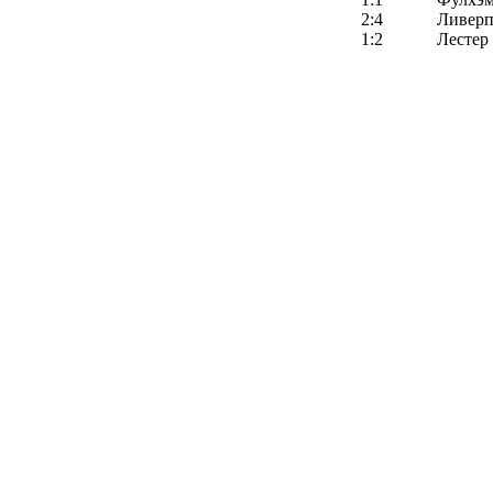
2:4
Ливерп
1:2
Лестер