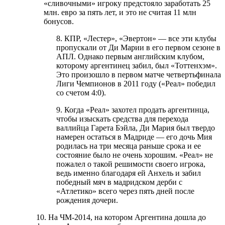
«сливочными» игроку предстояло заработать 25
млн. евро за пять лет, и это не считая 11 млн
бонусов.
8. КПР, «Лестер», «Эвертон» — все эти клубы
пропускали от Ди Марии в его первом сезоне в
АПЛ. Однако первым английским клубом,
которому аргентинец забил, был «Тоттенхэм».
Это произошло в первом матче четвертьфинала
Лиги Чемпионов в 2011 году («Реал» победил
со счетом 4:0).
9. Когда «Реал» захотел продать аргентинца,
чтобы изыскать средства для перехода
валлийца Гарета Бэйла, Ди Мария был твердо
намерен остаться в Мадриде — его дочь Мия
родилась на три месяца раньше срока и ее
состояние было не очень хорошим. «Реал» не
пожалел о такой решимости своего игрока,
ведь именно благодаря ей Анхель и забил
победный мяч в мадридском дерби с
«Атлетико» всего через пять дней после
рождения дочери.
10. На ЧМ-2014, на котором Аргентина дошла до