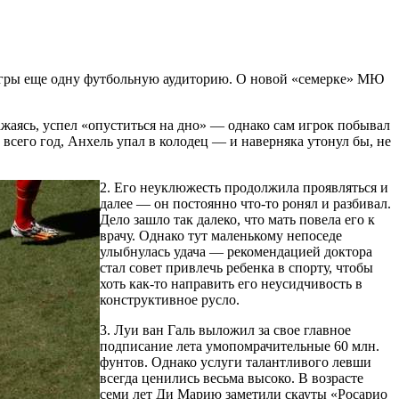
гры еще одну футбольную аудиторию. О новой «семерке» МЮ
ажаясь, успел «опуститься на дно» — однако сам игрок побывал
л всего год, Анхель упал в колодец — и наверняка утонул бы, не
2. Его неуклюжесть продолжила проявляться и
далее — он постоянно что-то ронял и разбивал.
Дело зашло так далеко, что мать повела его к
врачу. Однако тут маленькому непоседе
улыбнулась удача — рекомендацией доктора
стал совет привлечь ребенка в спорту, чтобы
хоть как-то направить его неусидчивость в
конструктивное русло.
3. Луи ван Галь выложил за свое главное
подписание лета умопомрачительные 60 млн.
фунтов. Однако услуги талантливого левши
всегда ценились весьма высоко. В возрасте
семи лет Ди Марию заметили скауты «Росарио