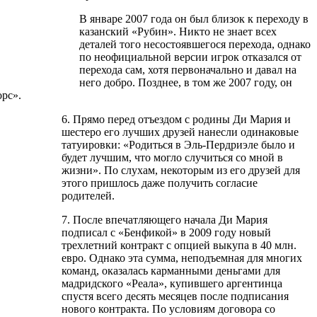
В январе 2007 года он был близок к переходу в
казанский «Рубин». Никто не знает всех
деталей того несостоявшегося перехода, однако
по неофициальной версии игрок отказался от
перехода сам, хотя первоначально и давал на
него добро. Позднее, в том же 2007 году, он
рс».
6. Прямо перед отъездом с родины Ди Мария и
шестеро его лучших друзей нанесли одинаковые
татуировки: «Родиться в Эль-Пердриэле было и
будет лучшим, что могло случиться со мной в
жизни». По слухам, некоторым из его друзей для
этого пришлось даже получить согласие
родителей.
7. После впечатляющего начала Ди Мария
подписал с «Бенфикой» в 2009 году новый
трехлетний контракт с опцией выкупа в 40 млн.
евро. Однако эта сумма, неподъемная для многих
команд, оказалась карманными деньгами для
мадридского «Реала», купившего аргентинца
спустя всего десять месяцев после подписания
нового контракта. По условиям договора со