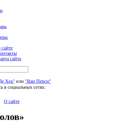
ти
арь
феры
 сайте
онтакты
арта сайта
Де Хеа"
или
"Ван Перси"
ь в социальных сетях:
О сайте
волов»