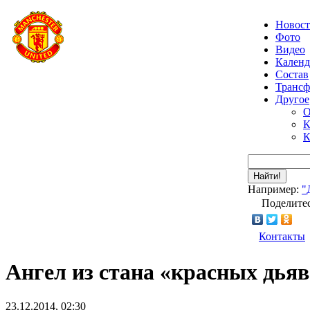
Новос
Фото
Видео
Календ
Состав
Транс
Другое
О
К
К
Найти!
Например:
"
Поделитес
Контакты
Ангел из стана «красных дья
23.12.2014, 02:30