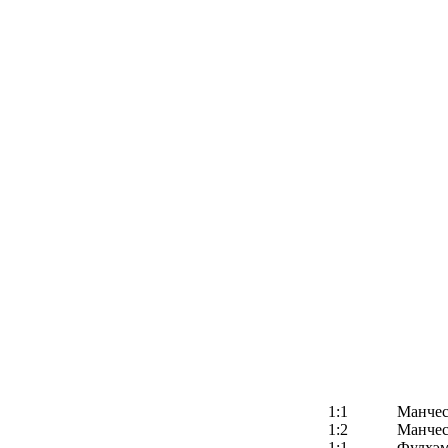
1:1
Манчес
1:2
Манчес
1:1
Фулхэ