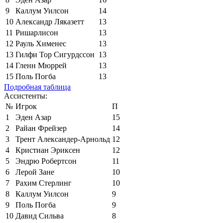
9
Каллум Уилсон
14
10
Александр Ляказетт
13
11
Ришарлисон
13
12
Рауль Хименес
13
13
Гилфи Тор Сигурдссон
13
14
Гленн Мюррей
13
15
Поль Погба
13
Подробная таблица
Ассистенты:
№
Игрок
П
1
Эден Азар
15
2
Райан Фрейзер
14
3
Трент Александер-Арнольд
12
4
Кристиан Эриксен
12
5
Эндрю Робертсон
11
6
Лерой Зане
10
7
Рахим Стерлинг
10
8
Каллум Уилсон
9
9
Поль Погба
9
10
Давид Сильва
8