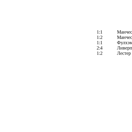
1:1
Манчес
1:2
Манчес
1:1
Фулхэ
2:4
Ливерп
1:2
Лестер