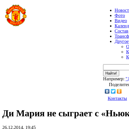
Новос
Фото
Видео
Календ
Состав
Транс
Другое
О
К
К
Найти!
Например:
"
Поделитес
Контакты
Ди Мария не сыграет с «Нью
26.12.2014, 19:45