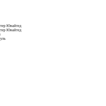
тер Юнайтед
тер Юнайтед
м
уль