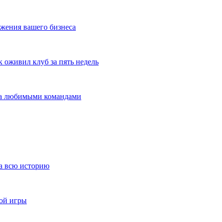
жения вашего бизнеса
оживил клуб за пять недель
 за любимыми командами
за всю историю
ной игры