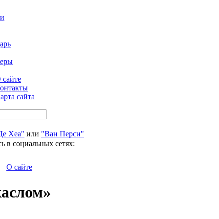
ти
арь
феры
 сайте
онтакты
арта сайта
Де Хеа"
или
"Ван Перси"
ь в социальных сетях:
О сайте
каслом»