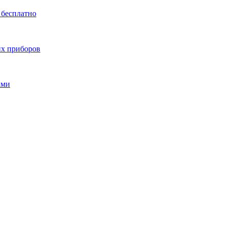
 бесплатно
их приборов
ами