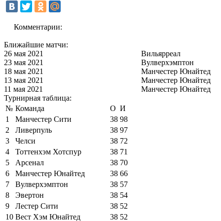
Комментарии:
Ближайшие матчи:
26 мая 2021
Вильярреал
23 мая 2021
Вулверхэмптон
18 мая 2021
Манчестер Юнайтед
13 мая 2021
Манчестер Юнайтед
11 мая 2021
Манчестер Юнайтед
Турнирная таблица:
№
Команда
О
И
1
Манчестер Сити
38
98
2
Ливерпуль
38
97
3
Челси
38
72
4
Тоттенхэм Хотспур
38
71
5
Арсенал
38
70
6
Манчестер Юнайтед
38
66
7
Вулверхэмптон
38
57
8
Эвертон
38
54
9
Лестер Сити
38
52
10
Вест Хэм Юнайтед
38
52