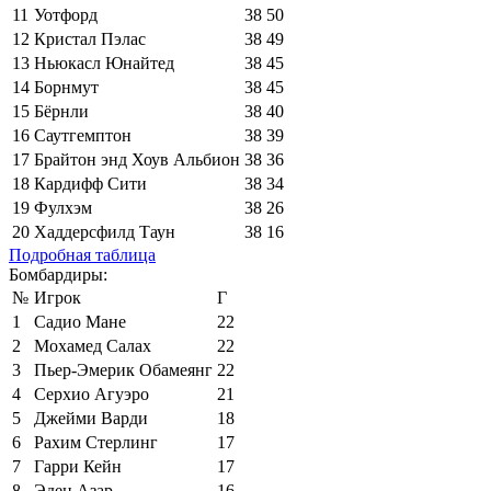
11
Уотфорд
38
50
12
Кристал Пэлас
38
49
13
Ньюкасл Юнайтед
38
45
14
Борнмут
38
45
15
Бёрнли
38
40
16
Саутгемптон
38
39
17
Брайтон энд Хоув Альбион
38
36
18
Кардифф Сити
38
34
19
Фулхэм
38
26
20
Хаддерсфилд Таун
38
16
Подробная таблица
Бомбардиры:
№
Игрок
Г
1
Садио Мане
22
2
Мохамед Салах
22
3
Пьер-Эмерик Обамеянг
22
4
Серхио Агуэро
21
5
Джейми Варди
18
6
Рахим Стерлинг
17
7
Гарри Кейн
17
8
Эден Азар
16