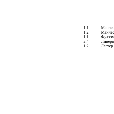
1:1
Манчес
1:2
Манчес
1:1
Фулхэ
2:4
Ливерп
1:2
Лестер