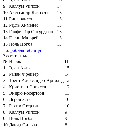
9
Каллум Уилсон
14
10
Александр Ляказетт
13
11
Ришарлисон
13
12
Рауль Хименес
13
13
Гилфи Тор Сигурдссон
13
14
Гленн Мюррей
13
15
Поль Погба
13
Подробная таблица
Ассистенты:
№
Игрок
П
1
Эден Азар
15
2
Райан Фрейзер
14
3
Трент Александер-Арнольд
12
4
Кристиан Эриксен
12
5
Эндрю Робертсон
11
6
Лерой Зане
10
7
Рахим Стерлинг
10
8
Каллум Уилсон
9
9
Поль Погба
9
10
Давид Сильва
8