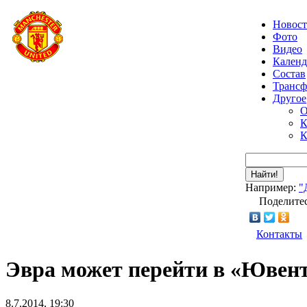
Новос
Фото
Видео
Календ
Состав
Транс
Другое
О
К
К
Найти!
Например:
"
Поделитес
Контакты
Эвра может перейти в «Ювенту
8.7.2014, 19:30