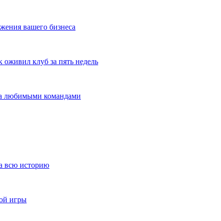
жения вашего бизнеса
оживил клуб за пять недель
 за любимыми командами
за всю историю
ной игры