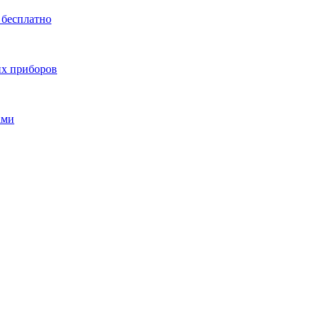
 бесплатно
их приборов
ами