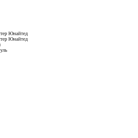
тер Юнайтед
тер Юнайтед
м
уль