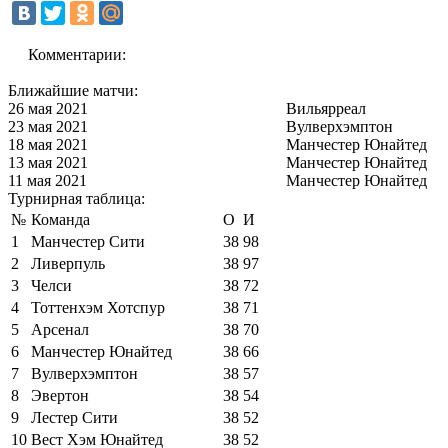
Комментарии:
Ближайшие матчи:
26 мая 2021
Вильярреал
23 мая 2021
Вулверхэмптон
18 мая 2021
Манчестер Юнайтед
13 мая 2021
Манчестер Юнайтед
11 мая 2021
Манчестер Юнайтед
Турнирная таблица:
№
Команда
О
И
1
Манчестер Сити
38
98
2
Ливерпуль
38
97
3
Челси
38
72
4
Тоттенхэм Хотспур
38
71
5
Арсенал
38
70
6
Манчестер Юнайтед
38
66
7
Вулверхэмптон
38
57
8
Эвертон
38
54
9
Лестер Сити
38
52
10
Вест Хэм Юнайтед
38
52