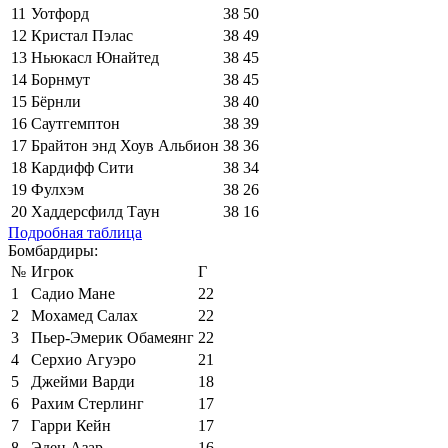
11
Уотфорд
38
50
12
Кристал Пэлас
38
49
13
Ньюкасл Юнайтед
38
45
14
Борнмут
38
45
15
Бёрнли
38
40
16
Саутгемптон
38
39
17
Брайтон энд Хоув Альбион
38
36
18
Кардифф Сити
38
34
19
Фулхэм
38
26
20
Хаддерсфилд Таун
38
16
Подробная таблица
Бомбардиры:
№
Игрок
Г
1
Садио Мане
22
2
Мохамед Салах
22
3
Пьер-Эмерик Обамеянг
22
4
Серхио Агуэро
21
5
Джейми Варди
18
6
Рахим Стерлинг
17
7
Гарри Кейн
17
8
Эден Азар
16