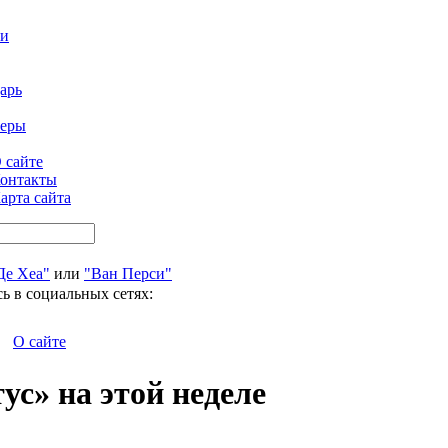
ти
арь
феры
 сайте
онтакты
арта сайта
Де Хеа"
или
"Ван Перси"
ь в социальных сетях:
О сайте
с» на этой неделе