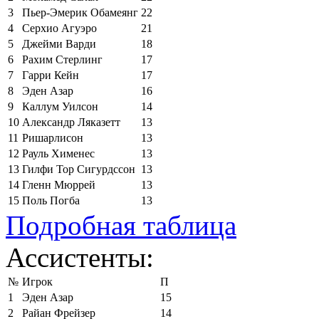
3
Пьер-Эмерик Обамеянг
22
4
Серхио Агуэро
21
5
Джейми Варди
18
6
Рахим Стерлинг
17
7
Гарри Кейн
17
8
Эден Азар
16
9
Каллум Уилсон
14
10
Александр Ляказетт
13
11
Ришарлисон
13
12
Рауль Хименес
13
13
Гилфи Тор Сигурдссон
13
14
Гленн Мюррей
13
15
Поль Погба
13
Подробная таблица
Ассистенты:
№
Игрок
П
1
Эден Азар
15
2
Райан Фрейзер
14