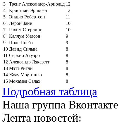
3
Трент Александер-Арнольд
12
4
Кристиан Эриксен
12
5
Эндрю Робертсон
11
6
Лерой Зане
10
7
Рахим Стерлинг
10
8
Каллум Уилсон
9
9
Поль Погба
9
10
Давид Сильва
8
11
Серхио Агуэро
8
12
Александр Ляказетт
8
13
Мэтт Ритчи
8
14
Жоау Моутинью
8
15
Мохамед Салах
8
Подробная таблица
Наша группа Вконтакте
Лента новостей: