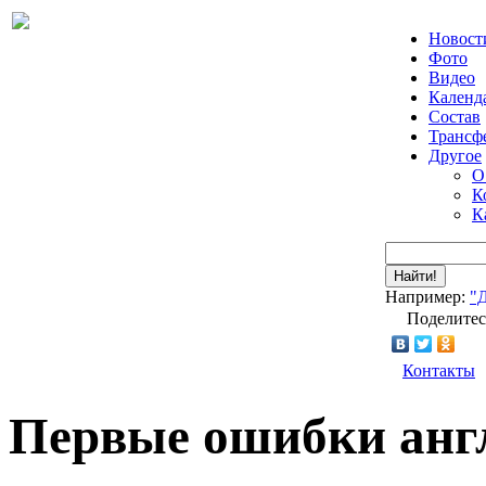
Новост
Фото
Видео
Календ
Состав
Трансф
Другое
О
К
К
Найти!
Например:
"
Поделитес
Контакты
Первые ошибки англ