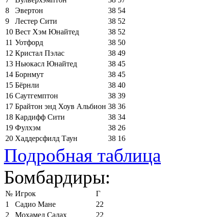
8
Эвертон
38
54
9
Лестер Сити
38
52
10
Вест Хэм Юнайтед
38
52
11
Уотфорд
38
50
12
Кристал Пэлас
38
49
13
Ньюкасл Юнайтед
38
45
14
Борнмут
38
45
15
Бёрнли
38
40
16
Саутгемптон
38
39
17
Брайтон энд Хоув Альбион
38
36
18
Кардифф Сити
38
34
19
Фулхэм
38
26
20
Хаддерсфилд Таун
38
16
Подробная таблица
Бомбардиры:
№
Игрок
Г
1
Садио Мане
22
2
Мохамед Салах
22