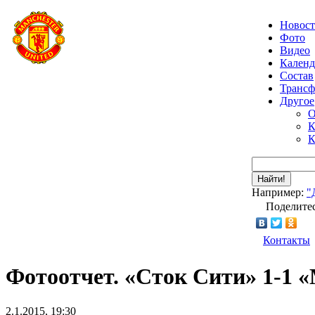
Новос
Фото
Видео
Календ
Состав
Транс
Другое
О
К
К
Найти!
Например:
"
Поделитес
Контакты
Фотоотчет. «Сток Сити» 1-1 
2.1.2015, 19:30