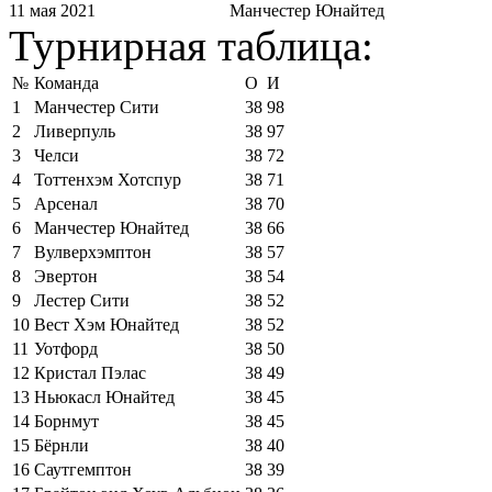
11 мая 2021
Манчестер Юнайтед
Турнирная таблица:
№
Команда
О
И
1
Манчестер Сити
38
98
2
Ливерпуль
38
97
3
Челси
38
72
4
Тоттенхэм Хотспур
38
71
5
Арсенал
38
70
6
Манчестер Юнайтед
38
66
7
Вулверхэмптон
38
57
8
Эвертон
38
54
9
Лестер Сити
38
52
10
Вест Хэм Юнайтед
38
52
11
Уотфорд
38
50
12
Кристал Пэлас
38
49
13
Ньюкасл Юнайтед
38
45
14
Борнмут
38
45
15
Бёрнли
38
40
16
Саутгемптон
38
39