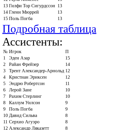
13
Гилфи Тор Сигурдссон
13
14
Гленн Мюррей
13
15
Поль Погба
13
Подробная таблица
Ассистенты:
№
Игрок
П
1
Эден Азар
15
2
Райан Фрейзер
14
3
Трент Александер-Арнольд
12
4
Кристиан Эриксен
12
5
Эндрю Робертсон
11
6
Лерой Зане
10
7
Рахим Стерлинг
10
8
Каллум Уилсон
9
9
Поль Погба
9
10
Давид Сильва
8
11
Серхио Агуэро
8
12
Александр Ляказетт
8