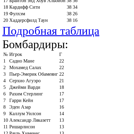
17
Брайтон энд Хоув Альбион
38
36
18
Кардифф Сити
38
34
19
Фулхэм
38
26
20
Хаддерсфилд Таун
38
16
Подробная таблица
Бомбардиры:
№
Игрок
Г
1
Садио Мане
22
2
Мохамед Салах
22
3
Пьер-Эмерик Обамеянг
22
4
Серхио Агуэро
21
5
Джейми Варди
18
6
Рахим Стерлинг
17
7
Гарри Кейн
17
8
Эден Азар
16
9
Каллум Уилсон
14
10
Александр Ляказетт
13
11
Ришарлисон
13
12
Рауль Хименес
13