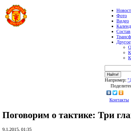
Новос
Фото
Видео
Календ
Состав
Транс
Другое
О
К
К
Найти!
Например:
"
Поделитес
Контакты
Поговорим о тактике: Три гл
9.1.2015, 01:35