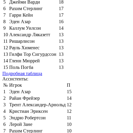
5
Джейми Варди
18
6
Рахим Стерлинг
17
7
Гарри Кейн
17
8
Эден Азар
16
9
Каллум Уилсон
14
10
Александр Ляказетт
13
11
Ришарлисон
13
12
Рауль Хименес
13
13
Гилфи Тор Сигурдссон
13
14
Гленн Мюррей
13
15
Поль Погба
13
Подробная таблица
Ассистенты:
№
Игрок
П
1
Эден Азар
15
2
Райан Фрейзер
14
3
Трент Александер-Арнольд
12
4
Кристиан Эриксен
12
5
Эндрю Робертсон
11
6
Лерой Зане
10
7
Рахим Стерлинг
10