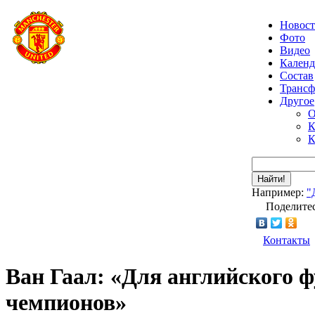
Новос
Фото
Видео
Календ
Состав
Транс
Другое
О
К
К
Найти!
Например:
"
Поделитес
Контакты
Ван Гаал: «Для английского ф
чемпионов»