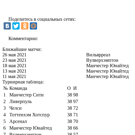
Поделитесь в социальных сетях:
Комментарии:
Ближайшие матчи:
26 мая 2021
Вильярреал
23 мая 2021
Вулверхэмптон
18 мая 2021
Манчестер Юнайтед
13 мая 2021
Манчестер Юнайтед
11 мая 2021
Манчестер Юнайтед
Турнирная таблица:
№
Команда
О
И
1
Манчестер Сити
38
98
2
Ливерпуль
38
97
3
Челси
38
72
4
Тоттенхэм Хотспур
38
71
5
Арсенал
38
70
6
Манчестер Юнайтед
38
66
7
Вулверхэмптон
38
57