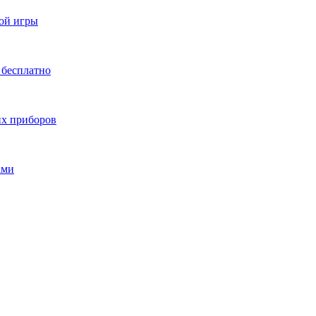
ной игры
 бесплатно
их приборов
ами