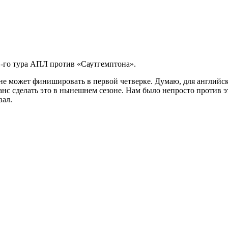
-го тура АПЛ против «Саутгемптона».
лне может финишировать в первой четверке. Думаю, для английс
нс сделать это в нынешнем сезоне. Нам было непросто против эт
аал.