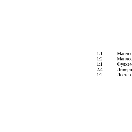
1:1
Манчес
1:2
Манчес
1:1
Фулхэ
2:4
Ливерп
1:2
Лестер