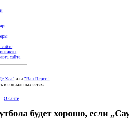
ти
арь
феры
 сайте
онтакты
арта сайта
Де Хеа"
или
"Ван Перси"
ь в социальных сетях:
О сайте
утбола будет хорошо, если „Са