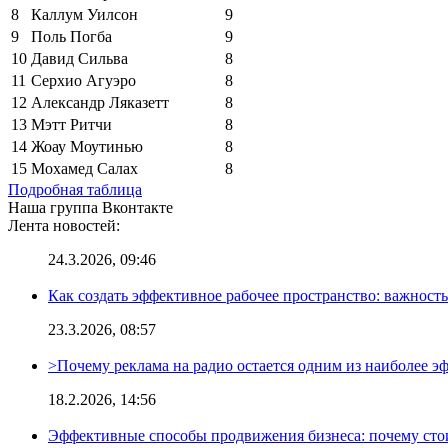
8
Каллум Уилсон
9
9
Поль Погба
9
10
Давид Сильва
8
11
Серхио Агуэро
8
12
Александр Ляказетт
8
13
Мэтт Ритчи
8
14
Жоау Моутинью
8
15
Мохамед Салах
8
Подробная таблица
Наша группа Вконтакте
Лента новостей:
24.3.2026, 09:46
Как создать эффективное рабочее пространство: важност
23.3.2026, 08:57
>Почему реклама на радио остается одним из наиболее 
18.2.2026, 14:56
Эффективные способы продвижения бизнеса: почему сто