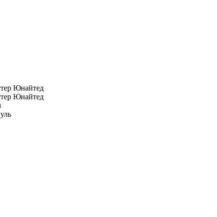
тер Юнайтед
тер Юнайтед
м
уль