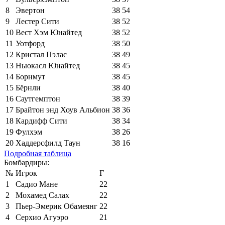
8
Эвертон
38
54
9
Лестер Сити
38
52
10
Вест Хэм Юнайтед
38
52
11
Уотфорд
38
50
12
Кристал Пэлас
38
49
13
Ньюкасл Юнайтед
38
45
14
Борнмут
38
45
15
Бёрнли
38
40
16
Саутгемптон
38
39
17
Брайтон энд Хоув Альбион
38
36
18
Кардифф Сити
38
34
19
Фулхэм
38
26
20
Хаддерсфилд Таун
38
16
Подробная таблица
Бомбардиры:
№
Игрок
Г
1
Садио Мане
22
2
Мохамед Салах
22
3
Пьер-Эмерик Обамеянг
22
4
Серхио Агуэро
21