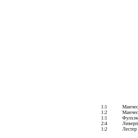
1:1
Манчес
1:2
Манчес
1:1
Фулхэ
2:4
Ливерп
1:2
Лестер