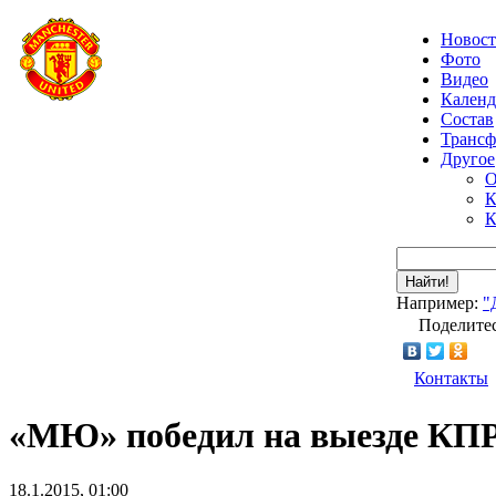
Новос
Фото
Видео
Календ
Состав
Транс
Другое
О
К
К
Найти!
Например:
"
Поделитес
Контакты
«МЮ» победил на выезде КП
18.1.2015, 01:00