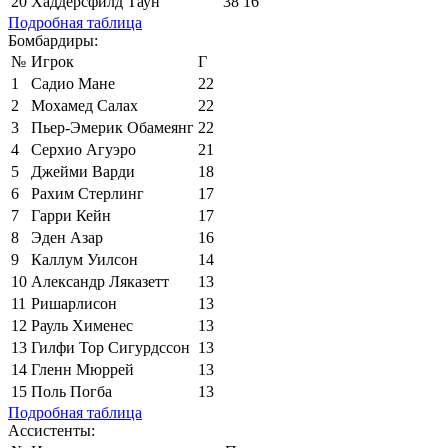
20
Хаддерсфилд Таун
38
16
Подробная таблица
Бомбардиры:
№
Игрок
Г
1
Садио Мане
22
2
Мохамед Салах
22
3
Пьер-Эмерик Обамеянг
22
4
Серхио Агуэро
21
5
Джейми Варди
18
6
Рахим Стерлинг
17
7
Гарри Кейн
17
8
Эден Азар
16
9
Каллум Уилсон
14
10
Александр Ляказетт
13
11
Ришарлисон
13
12
Рауль Хименес
13
13
Гилфи Тор Сигурдссон
13
14
Гленн Мюррей
13
15
Поль Погба
13
Подробная таблица
Ассистенты: