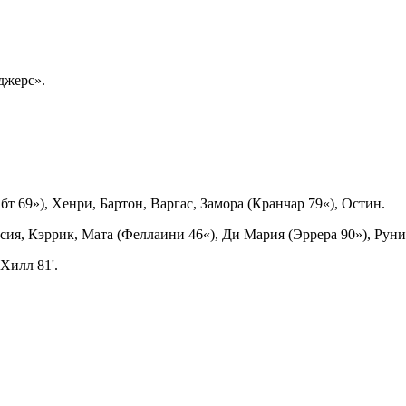
джерс».
т 69»), Хенри, Бартон, Варгас, Замора (Кранчар 79«), Остин.
сия, Кэррик, Мата (Феллаини 46«), Ди Мария (Эррера 90»), Руни
Хилл 81'.