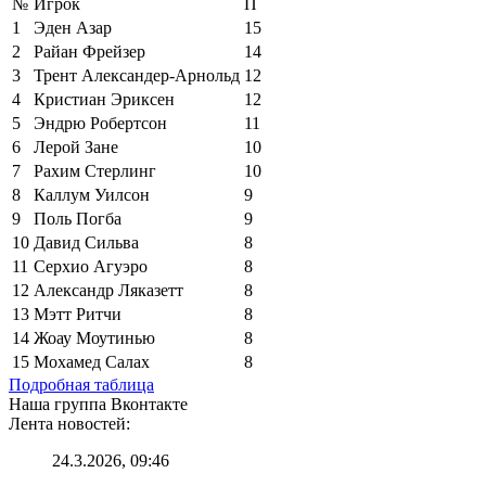
№
Игрок
П
1
Эден Азар
15
2
Райан Фрейзер
14
3
Трент Александер-Арнольд
12
4
Кристиан Эриксен
12
5
Эндрю Робертсон
11
6
Лерой Зане
10
7
Рахим Стерлинг
10
8
Каллум Уилсон
9
9
Поль Погба
9
10
Давид Сильва
8
11
Серхио Агуэро
8
12
Александр Ляказетт
8
13
Мэтт Ритчи
8
14
Жоау Моутинью
8
15
Мохамед Салах
8
Подробная таблица
Наша группа Вконтакте
Лента новостей:
24.3.2026, 09:46