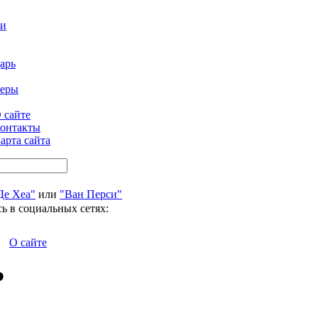
ти
арь
феры
 сайте
онтакты
арта сайта
Де Хеа"
или
"Ван Перси"
ь в социальных сетях:
О сайте
Р