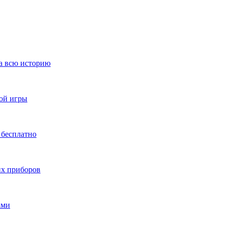
за всю историю
ной игры
 бесплатно
их приборов
ами