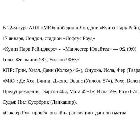
В 22-м туре АПЛ «МЮ» победил в Лондоне «Куинз Парк Рейн
17 января, Лондон, стадион «Лофтус Роуд»
«Куинз Парк Рейнджерс» - «Манчестер Юнайтед» — 0:2 (0:0)
Голы: Феллаини 58«, Уилсон 90+3».
КПР: Грин, Хилл, Данн (Колкер 46«), Онуоха, Исла, Фер (Таараб
«МЮ»: Де Хеа, Блинд, Джонс, Эванс (Уилсон 57»), Рохо, Вален
Предупреждения: Бартон 40«, Мата 45+1», Исла 59«, Рохо 67», 
Судья: Нил Суорбрик (Ланкашир).
«Соккер.Ру» провёл онлайн-трансляцию данного матча.