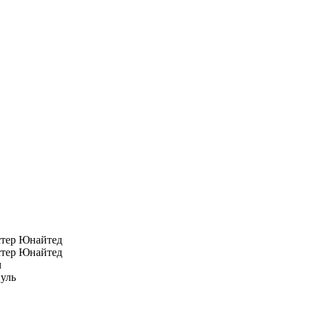
тер Юнайтед
тер Юнайтед
м
уль