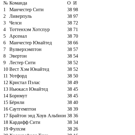
№
Команда
О
И
1
Манчестер Сити
38
98
2
Ливерпуль
38
97
3
Челси
38
72
4
Тоттенхэм Хотспур
38
71
5
Арсенал
38
70
6
Манчестер Юнайтед
38
66
7
Вулверхэмптон
38
57
8
Эвертон
38
54
9
Лестер Сити
38
52
10
Вест Хэм Юнайтед
38
52
11
Уотфорд
38
50
12
Кристал Пэлас
38
49
13
Ньюкасл Юнайтед
38
45
14
Борнмут
38
45
15
Бёрнли
38
40
16
Саутгемптон
38
39
17
Брайтон энд Хоув Альбион
38
36
18
Кардифф Сити
38
34
19
Фулхэм
38
26