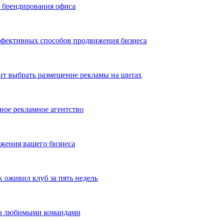
ь брендирования офиса
эффективных способов продвижения бизнеса
ит выбрать размещение рекламы на щитах
ное рекламное агентство
жения вашего бизнеса
оживил клуб за пять недель
 за любимыми командами