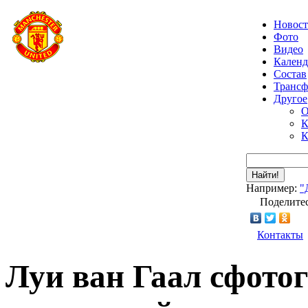
Новос
Фото
Видео
Календ
Состав
Транс
Другое
О
К
К
Найти!
Например:
"
Поделитес
Контакты
Луи ван Гаал сфото