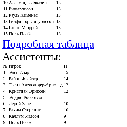
10
Александр Ляказетт
13
11
Ришарлисон
13
12
Рауль Хименес
13
13
Гилфи Тор Сигурдссон
13
14
Гленн Мюррей
13
15
Поль Погба
13
Подробная таблица
Ассистенты:
№
Игрок
П
1
Эден Азар
15
2
Райан Фрейзер
14
3
Трент Александер-Арнольд
12
4
Кристиан Эриксен
12
5
Эндрю Робертсон
11
6
Лерой Зане
10
7
Рахим Стерлинг
10
8
Каллум Уилсон
9
9
Поль Погба
9