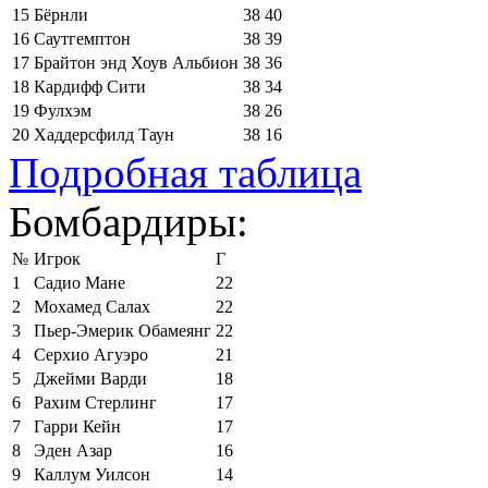
15
Бёрнли
38
40
16
Саутгемптон
38
39
17
Брайтон энд Хоув Альбион
38
36
18
Кардифф Сити
38
34
19
Фулхэм
38
26
20
Хаддерсфилд Таун
38
16
Подробная таблица
Бомбардиры:
№
Игрок
Г
1
Садио Мане
22
2
Мохамед Салах
22
3
Пьер-Эмерик Обамеянг
22
4
Серхио Агуэро
21
5
Джейми Варди
18
6
Рахим Стерлинг
17
7
Гарри Кейн
17
8
Эден Азар
16
9
Каллум Уилсон
14