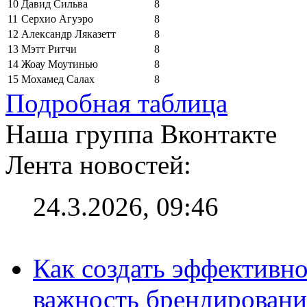
10
Давид Сильва
8
11
Серхио Агуэро
8
12
Александр Ляказетт
8
13
Мэтт Ритчи
8
14
Жоау Моутинью
8
15
Мохамед Салах
8
Подробная таблица
Наша группа Вконтакте
Лента новостей:
24.3.2026, 09:46
Как создать эффективно
важность брендировани