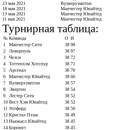
23 мая 2021
Вулверхэмптон
18 мая 2021
Манчестер Юнайтед
13 мая 2021
Манчестер Юнайтед
11 мая 2021
Манчестер Юнайтед
Турнирная таблица:
№
Команда
О
И
1
Манчестер Сити
38
98
2
Ливерпуль
38
97
3
Челси
38
72
4
Тоттенхэм Хотспур
38
71
5
Арсенал
38
70
6
Манчестер Юнайтед
38
66
7
Вулверхэмптон
38
57
8
Эвертон
38
54
9
Лестер Сити
38
52
10
Вест Хэм Юнайтед
38
52
11
Уотфорд
38
50
12
Кристал Пэлас
38
49
13
Ньюкасл Юнайтед
38
45
14
Борнмут
38
45