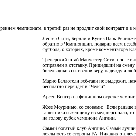
еннем чемпионате, в третий раз не продлит свой контракт и в к
Лестер Сити, Бернли и Куинз Парк Рейндже
обратно в Чемпионшип, подарив всем неза
футбола, о которых, кроме комментатора Ел
Тренерский штаб Манчестер Сити, после оч
отправлен в отставку. Пришедший на смену 
болельщиков ситизенов веру, надежду и люб
Марио Баллотели всё-таки не выдержит, наз
бесплатно перейдёт в "Челси".
Арсен Венгер на финишном отрезке чемпиона
Жозе Моуринью, со словами: "Если раньше в
защитника и женщину из мед.персонала, то
на голову кубок чемпиона Англии.
Самый богатый клуб Англии. Самый лучший 
лояльность со стороны FA. Никаких отвлече