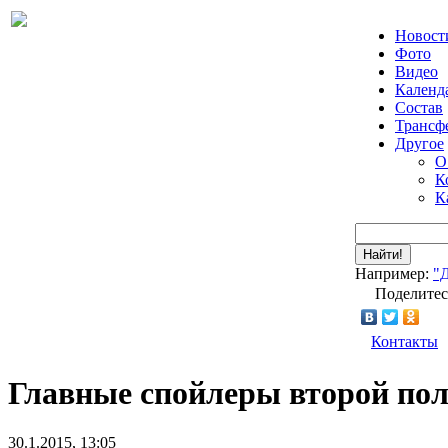
Новост
Фото
Видео
Календ
Состав
Трансф
Другое
О
К
К
Найти!
Например:
"
Поделитес
Контакты
Главные спойлеры второй пол
30.1.2015, 13:05