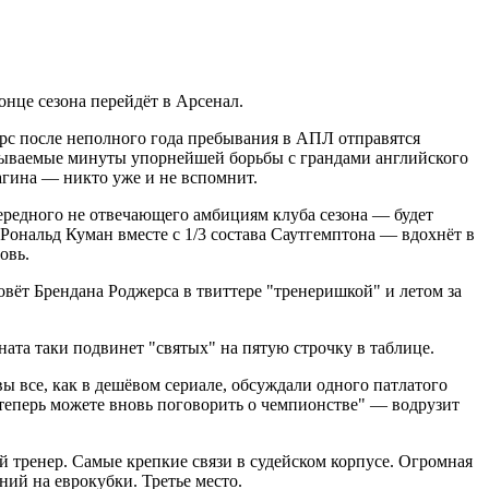
онце сезона перейдёт в Арсенал.
рс после неполного года пребывания в АПЛ отправятся
бываемые минуты упорнейшей борьбы с грандами английского
агина — никто уже и не вспомнит.
ередного не отвечающего амбициям клуба сезона — будет
Рональд Куман вместе с 1/3 состава Саутгемптона — вдохнёт в
овь.
овёт Брендана Роджерса в твиттере "тренеришкой" и летом за
та таки подвинет "святых" на пятую строчку в таблице.
ы все, как в дешёвом сериале, обсуждали одного патлатого
 теперь можете вновь поговорить о чемпионстве" — водрузит
тренер. Самые крепкие связи в судейском корпусе. Огромная
ний на еврокубки. Третье место.