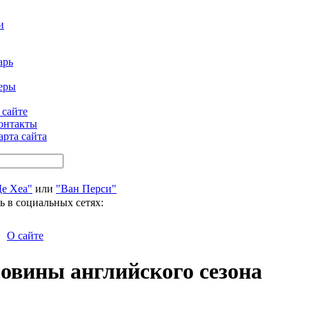
и
арь
еры
 сайте
онтакты
арта сайта
Де Хеа"
или
"Ван Перси"
ь в социальных сетях:
О сайте
овины английского сезона