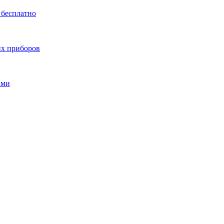
 бесплатно
их приборов
ами