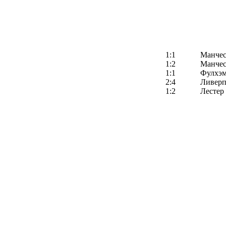
1:1
Манчес
1:2
Манчес
1:1
Фулхэ
2:4
Ливерп
1:2
Лестер