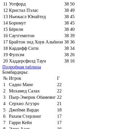
11
Уотфорд
38
50
12
Кристал Пэлас
38
49
13
Ньюкасл Юнайтед
38
45
14
Борнмут
38
45
15
Бёрнли
38
40
16
Саутгемптон
38
39
17
Брайтон энд Хоув Альбион
38
36
18
Кардифф Сити
38
34
19
Фулхэм
38
26
20
Хаддерсфилд Таун
38
16
Подробная таблица
Бомбардиры:
№
Игрок
Г
1
Садио Мане
22
2
Мохамед Салах
22
3
Пьер-Эмерик Обамеянг
22
4
Серхио Агуэро
21
5
Джейми Варди
18
6
Рахим Стерлинг
17
7
Гарри Кейн
17
8
Эден Азар
16