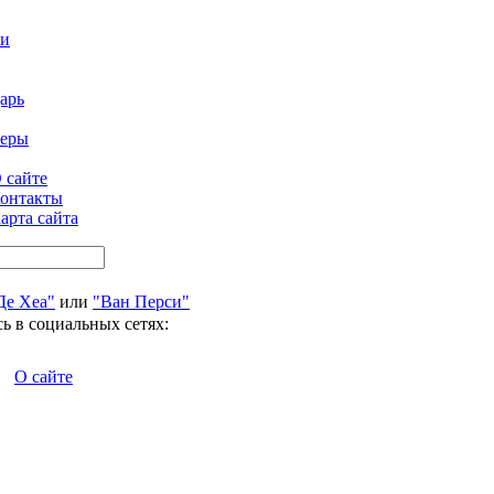
ти
арь
феры
 сайте
онтакты
арта сайта
Де Хеа"
или
"Ван Перси"
ь в социальных сетях:
О сайте