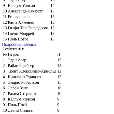
9
Каллум Уилсон
14
10
Александр Ляказетт
13
11
Ришарлисон
13
12
Рауль Хименес
13
13
Гилфи Тор Сигурдссон
13
14
Гленн Мюррей
13
15
Поль Погба
13
Подробная таблица
Ассистенты:
№
Игрок
П
1
Эден Азар
15
2
Райан Фрейзер
14
3
Трент Александер-Арнольд
12
4
Кристиан Эриксен
12
5
Эндрю Робертсон
11
6
Лерой Зане
10
7
Рахим Стерлинг
10
8
Каллум Уилсон
9
9
Поль Погба
9
10
Давид Сильва
8