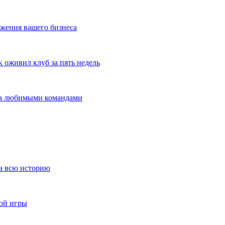
жения вашего бизнеса
оживил клуб за пять недель
 за любимыми командами
за всю историю
ной игры