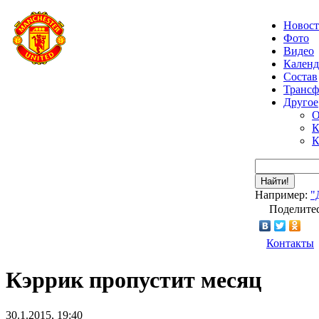
Новос
Фото
Видео
Календ
Состав
Транс
Другое
О
К
К
Найти!
Например:
"
Поделитес
Контакты
Кэррик пропустит месяц
30.1.2015, 19:40