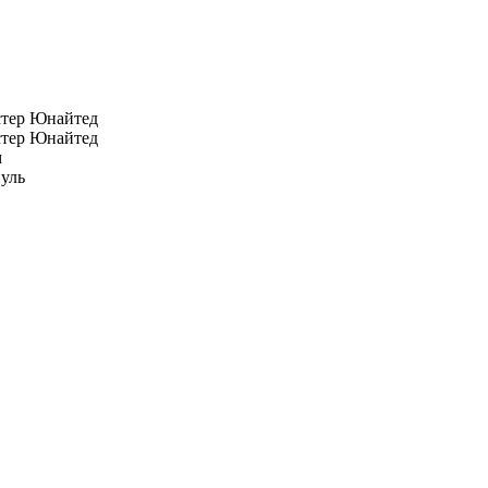
тер Юнайтед
тер Юнайтед
м
уль