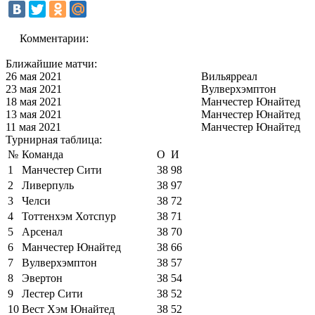
Комментарии:
Ближайшие матчи:
26 мая 2021
Вильярреал
23 мая 2021
Вулверхэмптон
18 мая 2021
Манчестер Юнайтед
13 мая 2021
Манчестер Юнайтед
11 мая 2021
Манчестер Юнайтед
Турнирная таблица:
№
Команда
О
И
1
Манчестер Сити
38
98
2
Ливерпуль
38
97
3
Челси
38
72
4
Тоттенхэм Хотспур
38
71
5
Арсенал
38
70
6
Манчестер Юнайтед
38
66
7
Вулверхэмптон
38
57
8
Эвертон
38
54
9
Лестер Сити
38
52
10
Вест Хэм Юнайтед
38
52