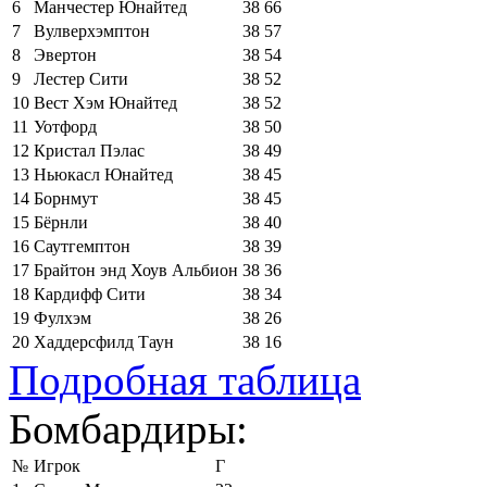
6
Манчестер Юнайтед
38
66
7
Вулверхэмптон
38
57
8
Эвертон
38
54
9
Лестер Сити
38
52
10
Вест Хэм Юнайтед
38
52
11
Уотфорд
38
50
12
Кристал Пэлас
38
49
13
Ньюкасл Юнайтед
38
45
14
Борнмут
38
45
15
Бёрнли
38
40
16
Саутгемптон
38
39
17
Брайтон энд Хоув Альбион
38
36
18
Кардифф Сити
38
34
19
Фулхэм
38
26
20
Хаддерсфилд Таун
38
16
Подробная таблица
Бомбардиры:
№
Игрок
Г