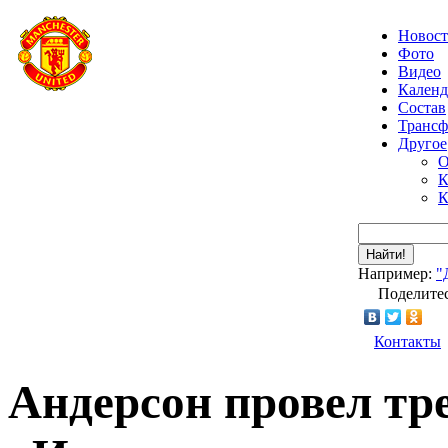
Новос
Фото
Видео
Календ
Состав
Транс
Другое
О
К
К
Найти!
Например:
"
Поделитес
Контакты
Андерсон провел тр