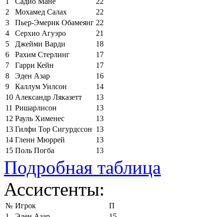
1
Садио Мане
22
2
Мохамед Салах
22
3
Пьер-Эмерик Обамеянг
22
4
Серхио Агуэро
21
5
Джейми Варди
18
6
Рахим Стерлинг
17
7
Гарри Кейн
17
8
Эден Азар
16
9
Каллум Уилсон
14
10
Александр Ляказетт
13
11
Ришарлисон
13
12
Рауль Хименес
13
13
Гилфи Тор Сигурдссон
13
14
Гленн Мюррей
13
15
Поль Погба
13
Подробная таблица
Ассистенты:
№
Игрок
П
1
Эден Азар
15