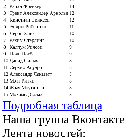
2
Райан Фрейзер
14
3
Трент Александер-Арнольд
12
4
Кристиан Эриксен
12
5
Эндрю Робертсон
11
6
Лерой Зане
10
7
Рахим Стерлинг
10
8
Каллум Уилсон
9
9
Поль Погба
9
10
Давид Сильва
8
11
Серхио Агуэро
8
12
Александр Ляказетт
8
13
Мэтт Ритчи
8
14
Жоау Моутинью
8
15
Мохамед Салах
8
Подробная таблица
Наша группа Вконтакте
Лента новостей: