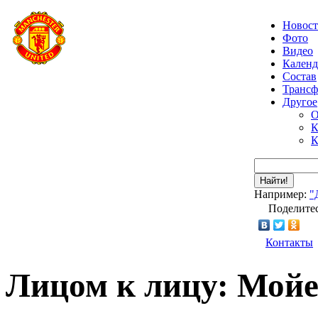
Новос
Фото
Видео
Календ
Состав
Транс
Другое
О
К
К
Найти!
Например:
"
Поделитес
Контакты
Лицом к лицу: Мойе