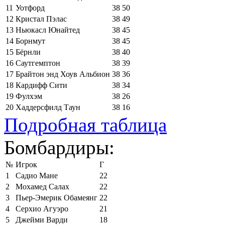
11
Уотфорд
38
50
12
Кристал Пэлас
38
49
13
Ньюкасл Юнайтед
38
45
14
Борнмут
38
45
15
Бёрнли
38
40
16
Саутгемптон
38
39
17
Брайтон энд Хоув Альбион
38
36
18
Кардифф Сити
38
34
19
Фулхэм
38
26
20
Хаддерсфилд Таун
38
16
Подробная таблица
Бомбардиры:
№
Игрок
Г
1
Садио Мане
22
2
Мохамед Салах
22
3
Пьер-Эмерик Обамеянг
22
4
Серхио Агуэро
21
5
Джейми Варди
18