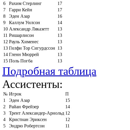
6
Рахим Стерлинг
17
7
Гарри Кейн
17
8
Эден Азар
16
9
Каллум Уилсон
14
10
Александр Ляказетт
13
11
Ришарлисон
13
12
Рауль Хименес
13
13
Гилфи Тор Сигурдссон
13
14
Гленн Мюррей
13
15
Поль Погба
13
Подробная таблица
Ассистенты:
№
Игрок
П
1
Эден Азар
15
2
Райан Фрейзер
14
3
Трент Александер-Арнольд
12
4
Кристиан Эриксен
12
5
Эндрю Робертсон
11