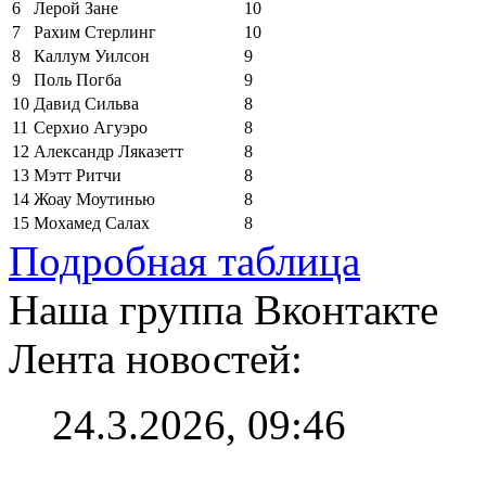
6
Лерой Зане
10
7
Рахим Стерлинг
10
8
Каллум Уилсон
9
9
Поль Погба
9
10
Давид Сильва
8
11
Серхио Агуэро
8
12
Александр Ляказетт
8
13
Мэтт Ритчи
8
14
Жоау Моутинью
8
15
Мохамед Салах
8
Подробная таблица
Наша группа Вконтакте
Лента новостей:
24.3.2026, 09:46