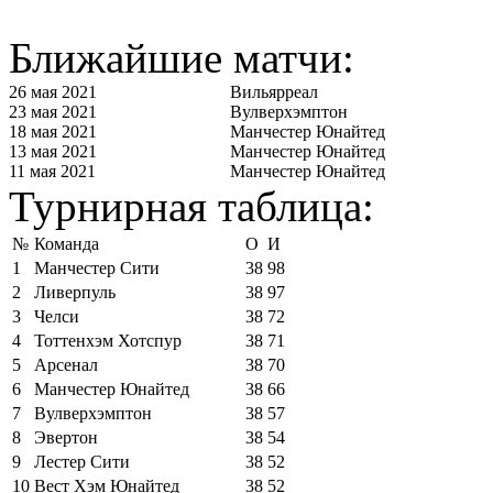
Ближайшие матчи:
26 мая 2021
Вильярреал
23 мая 2021
Вулверхэмптон
18 мая 2021
Манчестер Юнайтед
13 мая 2021
Манчестер Юнайтед
11 мая 2021
Манчестер Юнайтед
Турнирная таблица:
№
Команда
О
И
1
Манчестер Сити
38
98
2
Ливерпуль
38
97
3
Челси
38
72
4
Тоттенхэм Хотспур
38
71
5
Арсенал
38
70
6
Манчестер Юнайтед
38
66
7
Вулверхэмптон
38
57
8
Эвертон
38
54
9
Лестер Сити
38
52
10
Вест Хэм Юнайтед
38
52