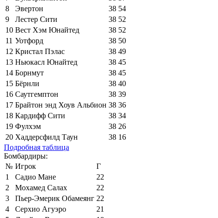
8
Эвертон
38
54
9
Лестер Сити
38
52
10
Вест Хэм Юнайтед
38
52
11
Уотфорд
38
50
12
Кристал Пэлас
38
49
13
Ньюкасл Юнайтед
38
45
14
Борнмут
38
45
15
Бёрнли
38
40
16
Саутгемптон
38
39
17
Брайтон энд Хоув Альбион
38
36
18
Кардифф Сити
38
34
19
Фулхэм
38
26
20
Хаддерсфилд Таун
38
16
Подробная таблица
Бомбардиры:
№
Игрок
Г
1
Садио Мане
22
2
Мохамед Салах
22
3
Пьер-Эмерик Обамеянг
22
4
Серхио Агуэро
21