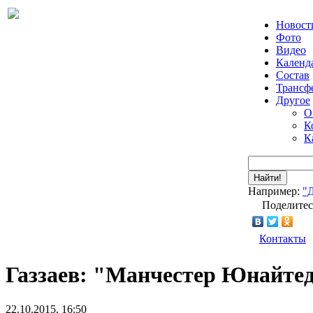
Новост
Фото
Видео
Календ
Состав
Трансф
Другое
О
К
К
Найти!
Например:
"
Поделитес
Контакты
Газзаев: "Манчестер Юнайтед
22.10.2015, 16:50