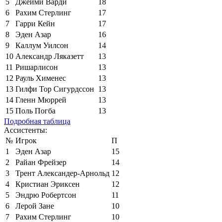
5
Джейми Варди
18
6
Рахим Стерлинг
17
7
Гарри Кейн
17
8
Эден Азар
16
9
Каллум Уилсон
14
10
Александр Ляказетт
13
11
Ришарлисон
13
12
Рауль Хименес
13
13
Гилфи Тор Сигурдссон
13
14
Гленн Мюррей
13
15
Поль Погба
13
Подробная таблица
Ассистенты:
№
Игрок
П
1
Эден Азар
15
2
Райан Фрейзер
14
3
Трент Александер-Арнольд
12
4
Кристиан Эриксен
12
5
Эндрю Робертсон
11
6
Лерой Зане
10
7
Рахим Стерлинг
10