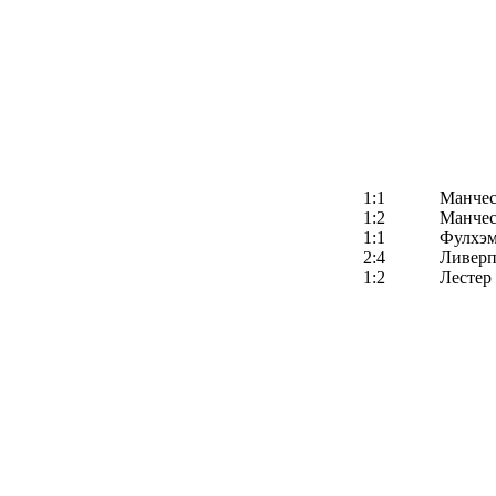
1:1
Манчес
1:2
Манчес
1:1
Фулхэ
2:4
Ливерп
1:2
Лестер