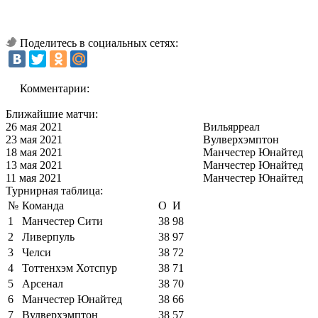
Поделитесь в социальных сетях:
Комментарии:
Ближайшие матчи:
26 мая 2021
Вильярреал
23 мая 2021
Вулверхэмптон
18 мая 2021
Манчестер Юнайтед
13 мая 2021
Манчестер Юнайтед
11 мая 2021
Манчестер Юнайтед
Турнирная таблица:
№
Команда
О
И
1
Манчестер Сити
38
98
2
Ливерпуль
38
97
3
Челси
38
72
4
Тоттенхэм Хотспур
38
71
5
Арсенал
38
70
6
Манчестер Юнайтед
38
66
7
Вулверхэмптон
38
57