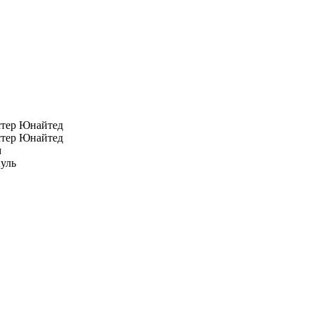
тер Юнайтед
тер Юнайтед
м
уль