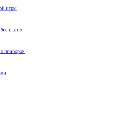
ной игры
 бесплатно
их приборов
ами