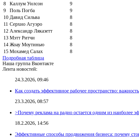
8
Каллум Уилсон
9
9
Поль Погба
9
10
Давид Сильва
8
11
Серхио Агуэро
8
12
Александр Ляказетт
8
13
Мэтт Ритчи
8
14
Жоау Моутинью
8
15
Мохамед Салах
8
Подробная таблица
Наша группа Вконтакте
Лента новостей:
24.3.2026, 09:46
Как создать эффективное рабочее пространство: важност
23.3.2026, 08:57
>Почему реклама на радио остается одним из наиболее 
18.2.2026, 14:56
Эффективные способы продвижения бизнеса: почему сто