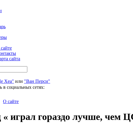
и
арь
еры
 сайте
онтакты
арта сайта
Де Хеа"
или
"Ван Перси"
ь в социальных сетях:
О сайте
 « играл гораздо лучше, чем 