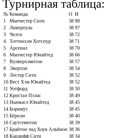
Турнирная таблица:
№
Команда
О
И
1
Манчестер Сити
38
98
2
Ливерпуль
38
97
3
Челси
38
72
4
Тоттенхэм Хотспур
38
71
5
Арсенал
38
70
6
Манчестер Юнайтед
38
66
7
Вулверхэмптон
38
57
8
Эвертон
38
54
9
Лестер Сити
38
52
10
Вест Хэм Юнайтед
38
52
11
Уотфорд
38
50
12
Кристал Пэлас
38
49
13
Ньюкасл Юнайтед
38
45
14
Борнмут
38
45
15
Бёрнли
38
40
16
Саутгемптон
38
39
17
Брайтон энд Хоув Альбион
38
36
18
Кардифф Сити
38
34