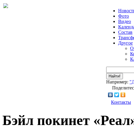
Новост
Фото
Видео
Календ
Состав
Трансф
Другое
О
К
К
Найти!
Например:
"
Поделитес
Контакты
Бэйл покинет «Реал