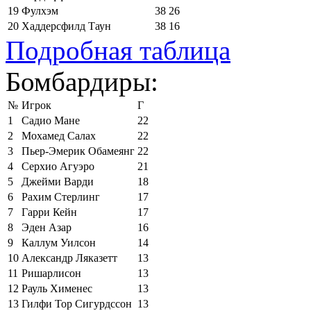
19
Фулхэм
38
26
20
Хаддерсфилд Таун
38
16
Подробная таблица
Бомбардиры:
№
Игрок
Г
1
Садио Мане
22
2
Мохамед Салах
22
3
Пьер-Эмерик Обамеянг
22
4
Серхио Агуэро
21
5
Джейми Варди
18
6
Рахим Стерлинг
17
7
Гарри Кейн
17
8
Эден Азар
16
9
Каллум Уилсон
14
10
Александр Ляказетт
13
11
Ришарлисон
13
12
Рауль Хименес
13
13
Гилфи Тор Сигурдссон
13