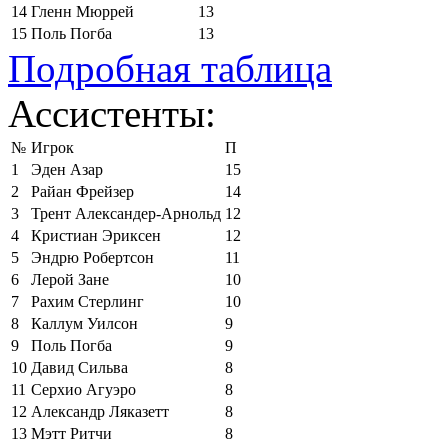
14
Гленн Мюррей
13
15
Поль Погба
13
Подробная таблица
Ассистенты:
№
Игрок
П
1
Эден Азар
15
2
Райан Фрейзер
14
3
Трент Александер-Арнольд
12
4
Кристиан Эриксен
12
5
Эндрю Робертсон
11
6
Лерой Зане
10
7
Рахим Стерлинг
10
8
Каллум Уилсон
9
9
Поль Погба
9
10
Давид Сильва
8
11
Серхио Агуэро
8
12
Александр Ляказетт
8
13
Мэтт Ритчи
8