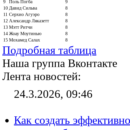
9
Поль Погба
9
10
Давид Сильва
8
11
Серхио Агуэро
8
12
Александр Ляказетт
8
13
Мэтт Ритчи
8
14
Жоау Моутинью
8
15
Мохамед Салах
8
Подробная таблица
Наша группа Вконтакте
Лента новостей:
24.3.2026, 09:46
Как создать эффективно