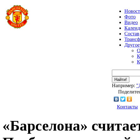
Новос
Фото
Видео
Календ
Состав
Транс
Другое
О
К
К
Найти!
Например:
"
Поделитес
Контакты
«Барселона» считае