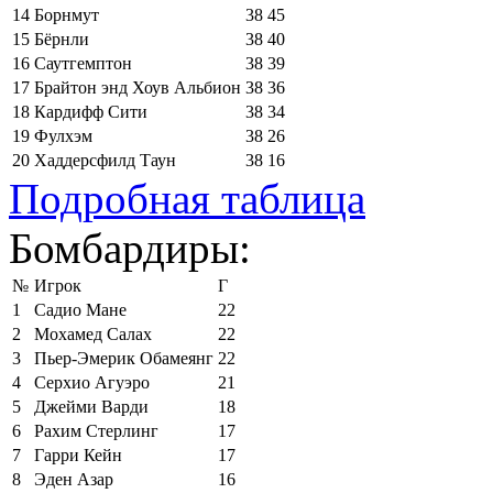
14
Борнмут
38
45
15
Бёрнли
38
40
16
Саутгемптон
38
39
17
Брайтон энд Хоув Альбион
38
36
18
Кардифф Сити
38
34
19
Фулхэм
38
26
20
Хаддерсфилд Таун
38
16
Подробная таблица
Бомбардиры:
№
Игрок
Г
1
Садио Мане
22
2
Мохамед Салах
22
3
Пьер-Эмерик Обамеянг
22
4
Серхио Агуэро
21
5
Джейми Варди
18
6
Рахим Стерлинг
17
7
Гарри Кейн
17
8
Эден Азар
16