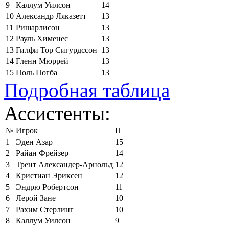
9
Каллум Уилсон
14
10
Александр Ляказетт
13
11
Ришарлисон
13
12
Рауль Хименес
13
13
Гилфи Тор Сигурдссон
13
14
Гленн Мюррей
13
15
Поль Погба
13
Подробная таблица
Ассистенты:
№
Игрок
П
1
Эден Азар
15
2
Райан Фрейзер
14
3
Трент Александер-Арнольд
12
4
Кристиан Эриксен
12
5
Эндрю Робертсон
11
6
Лерой Зане
10
7
Рахим Стерлинг
10
8
Каллум Уилсон
9