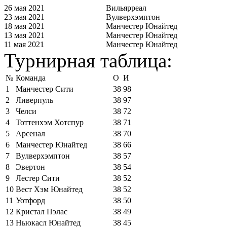
26 мая 2021
Вильярреал
23 мая 2021
Вулверхэмптон
18 мая 2021
Манчестер Юнайтед
13 мая 2021
Манчестер Юнайтед
11 мая 2021
Манчестер Юнайтед
Турнирная таблица:
№
Команда
О
И
1
Манчестер Сити
38
98
2
Ливерпуль
38
97
3
Челси
38
72
4
Тоттенхэм Хотспур
38
71
5
Арсенал
38
70
6
Манчестер Юнайтед
38
66
7
Вулверхэмптон
38
57
8
Эвертон
38
54
9
Лестер Сити
38
52
10
Вест Хэм Юнайтед
38
52
11
Уотфорд
38
50
12
Кристал Пэлас
38
49
13
Ньюкасл Юнайтед
38
45