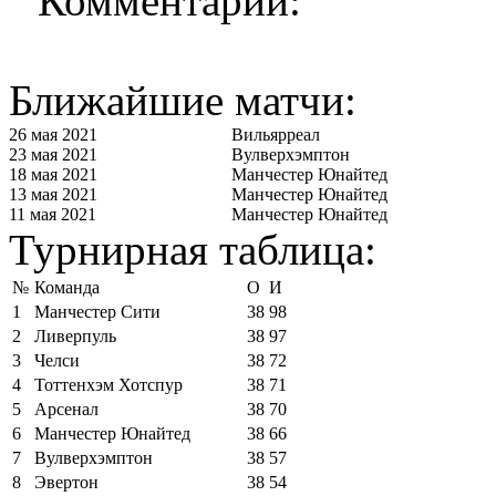
Комментарии:
Ближайшие матчи:
26 мая 2021
Вильярреал
23 мая 2021
Вулверхэмптон
18 мая 2021
Манчестер Юнайтед
13 мая 2021
Манчестер Юнайтед
11 мая 2021
Манчестер Юнайтед
Турнирная таблица:
№
Команда
О
И
1
Манчестер Сити
38
98
2
Ливерпуль
38
97
3
Челси
38
72
4
Тоттенхэм Хотспур
38
71
5
Арсенал
38
70
6
Манчестер Юнайтед
38
66
7
Вулверхэмптон
38
57
8
Эвертон
38
54