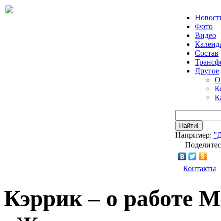
Новост
Фото
Видео
Календ
Состав
Трансф
Другое
О
К
К
Найти!
Например:
"
Поделитес
Контакты
Кэррик – о работе 