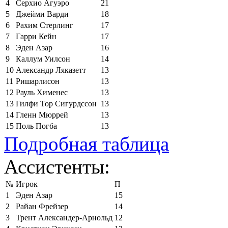
4
Серхио Агуэро
21
5
Джейми Варди
18
6
Рахим Стерлинг
17
7
Гарри Кейн
17
8
Эден Азар
16
9
Каллум Уилсон
14
10
Александр Ляказетт
13
11
Ришарлисон
13
12
Рауль Хименес
13
13
Гилфи Тор Сигурдссон
13
14
Гленн Мюррей
13
15
Поль Погба
13
Подробная таблица
Ассистенты:
№
Игрок
П
1
Эден Азар
15
2
Райан Фрейзер
14
3
Трент Александер-Арнольд
12