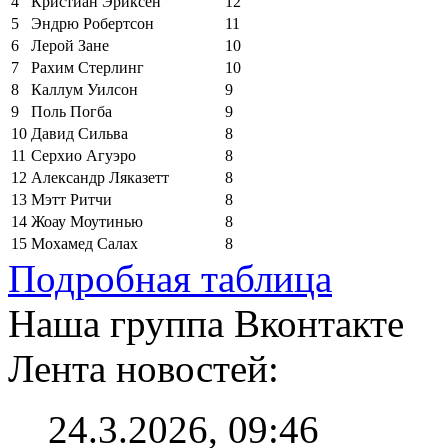
4
Кристиан Эриксен
12
5
Эндрю Робертсон
11
6
Лерой Зане
10
7
Рахим Стерлинг
10
8
Каллум Уилсон
9
9
Поль Погба
9
10
Давид Сильва
8
11
Серхио Агуэро
8
12
Александр Ляказетт
8
13
Мэтт Ритчи
8
14
Жоау Моутинью
8
15
Мохамед Салах
8
Подробная таблица
Наша группа Вконтакте
Лента новостей:
24.3.2026, 09:46