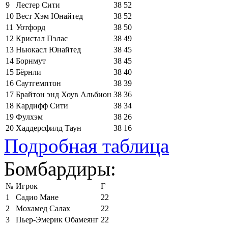
9
Лестер Сити
38
52
10
Вест Хэм Юнайтед
38
52
11
Уотфорд
38
50
12
Кристал Пэлас
38
49
13
Ньюкасл Юнайтед
38
45
14
Борнмут
38
45
15
Бёрнли
38
40
16
Саутгемптон
38
39
17
Брайтон энд Хоув Альбион
38
36
18
Кардифф Сити
38
34
19
Фулхэм
38
26
20
Хаддерсфилд Таун
38
16
Подробная таблица
Бомбардиры:
№
Игрок
Г
1
Садио Мане
22
2
Мохамед Салах
22
3
Пьер-Эмерик Обамеянг
22