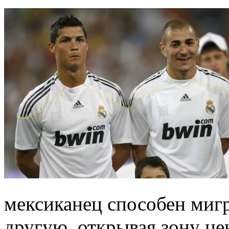
мексиканец способен мигр
другую, открывая зону ц