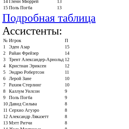
14
Гленн Мюррей
13
15
Поль Погба
13
Подробная таблица
Ассистенты:
№
Игрок
П
1
Эден Азар
15
2
Райан Фрейзер
14
3
Трент Александер-Арнольд
12
4
Кристиан Эриксен
12
5
Эндрю Робертсон
11
6
Лерой Зане
10
7
Рахим Стерлинг
10
8
Каллум Уилсон
9
9
Поль Погба
9
10
Давид Сильва
8
11
Серхио Агуэро
8
12
Александр Ляказетт
8
13
Мэтт Ритчи
8