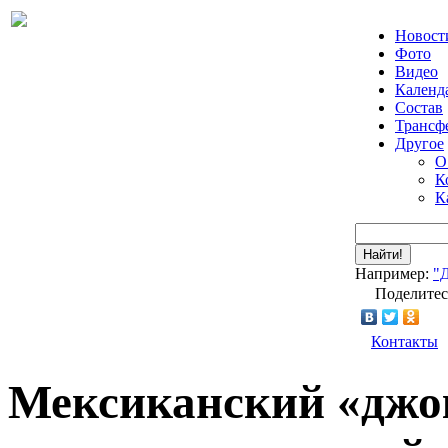
Новост
Фото
Видео
Календ
Состав
Трансф
Другое
О
К
К
Найти!
Например:
"
Поделитес
Контакты
Мексиканский «джо