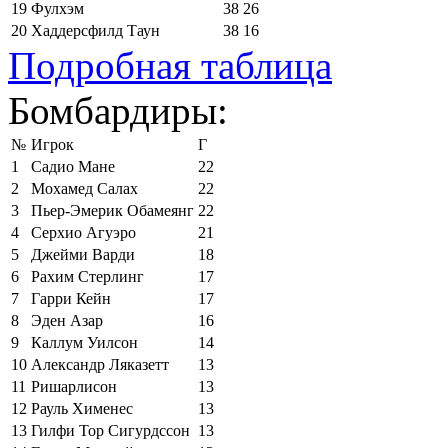
19
Фулхэм
38
26
20
Хаддерсфилд Таун
38
16
Подробная таблица
Бомбардиры:
№
Игрок
Г
1
Садио Мане
22
2
Мохамед Салах
22
3
Пьер-Эмерик Обамеянг
22
4
Серхио Агуэро
21
5
Джейми Варди
18
6
Рахим Стерлинг
17
7
Гарри Кейн
17
8
Эден Азар
16
9
Каллум Уилсон
14
10
Александр Ляказетт
13
11
Ришарлисон
13
12
Рауль Хименес
13
13
Гилфи Тор Сигурдссон
13