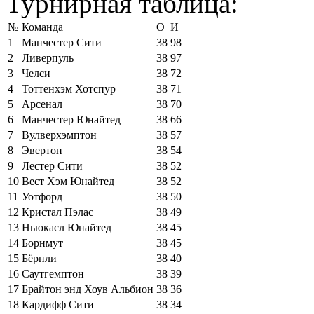
Турнирная таблица:
№
Команда
О
И
1
Манчестер Сити
38
98
2
Ливерпуль
38
97
3
Челси
38
72
4
Тоттенхэм Хотспур
38
71
5
Арсенал
38
70
6
Манчестер Юнайтед
38
66
7
Вулверхэмптон
38
57
8
Эвертон
38
54
9
Лестер Сити
38
52
10
Вест Хэм Юнайтед
38
52
11
Уотфорд
38
50
12
Кристал Пэлас
38
49
13
Ньюкасл Юнайтед
38
45
14
Борнмут
38
45
15
Бёрнли
38
40
16
Саутгемптон
38
39
17
Брайтон энд Хоув Альбион
38
36
18
Кардифф Сити
38
34