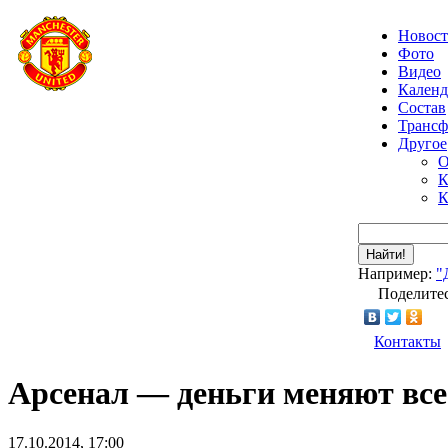
Новос
Фото
Видео
Календ
Состав
Транс
Другое
О
К
К
Найти!
Например:
"
Поделитес
Контакты
Арсенал — деньги меняют все
17.10.2014, 17:00