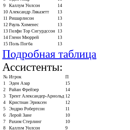
9
Каллум Уилсон
14
10
Александр Ляказетт
13
11
Ришарлисон
13
12
Рауль Хименес
13
13
Гилфи Тор Сигурдссон
13
14
Гленн Мюррей
13
15
Поль Погба
13
Подробная таблица
Ассистенты:
№
Игрок
П
1
Эден Азар
15
2
Райан Фрейзер
14
3
Трент Александер-Арнольд
12
4
Кристиан Эриксен
12
5
Эндрю Робертсон
11
6
Лерой Зане
10
7
Рахим Стерлинг
10
8
Каллум Уилсон
9