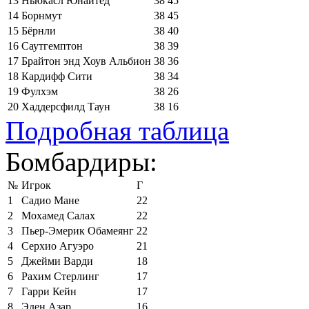
13
Ньюкасл Юнайтед
38
45
14
Борнмут
38
45
15
Бёрнли
38
40
16
Саутгемптон
38
39
17
Брайтон энд Хоув Альбион
38
36
18
Кардифф Сити
38
34
19
Фулхэм
38
26
20
Хаддерсфилд Таун
38
16
Подробная таблица
Бомбардиры:
№
Игрок
Г
1
Садио Мане
22
2
Мохамед Салах
22
3
Пьер-Эмерик Обамеянг
22
4
Серхио Агуэро
21
5
Джейми Варди
18
6
Рахим Стерлинг
17
7
Гарри Кейн
17
8
Эден Азар
16