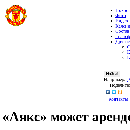
Новос
Фото
Видео
Календ
Состав
Транс
Другое
О
К
К
Найти!
Например:
"
Поделитес
Контакты
«Аякс» может аренд