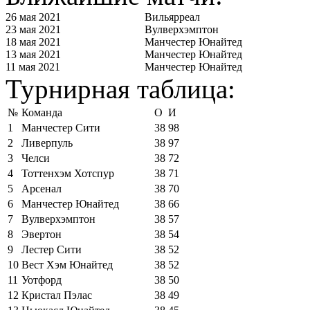
26 мая 2021
Вильярреал
23 мая 2021
Вулверхэмптон
18 мая 2021
Манчестер Юнайтед
13 мая 2021
Манчестер Юнайтед
11 мая 2021
Манчестер Юнайтед
Турнирная таблица:
№
Команда
О
И
1
Манчестер Сити
38
98
2
Ливерпуль
38
97
3
Челси
38
72
4
Тоттенхэм Хотспур
38
71
5
Арсенал
38
70
6
Манчестер Юнайтед
38
66
7
Вулверхэмптон
38
57
8
Эвертон
38
54
9
Лестер Сити
38
52
10
Вест Хэм Юнайтед
38
52
11
Уотфорд
38
50
12
Кристал Пэлас
38
49