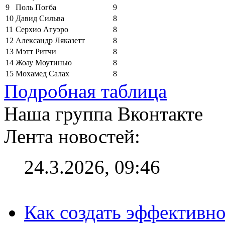
9
Поль Погба
9
10
Давид Сильва
8
11
Серхио Агуэро
8
12
Александр Ляказетт
8
13
Мэтт Ритчи
8
14
Жоау Моутинью
8
15
Мохамед Салах
8
Подробная таблица
Наша группа Вконтакте
Лента новостей:
24.3.2026, 09:46
Как создать эффективно