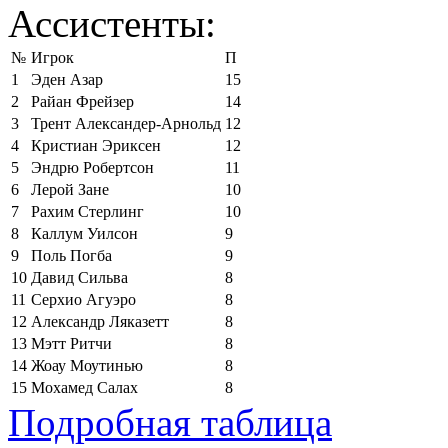
Ассистенты:
№
Игрок
П
1
Эден Азар
15
2
Райан Фрейзер
14
3
Трент Александер-Арнольд
12
4
Кристиан Эриксен
12
5
Эндрю Робертсон
11
6
Лерой Зане
10
7
Рахим Стерлинг
10
8
Каллум Уилсон
9
9
Поль Погба
9
10
Давид Сильва
8
11
Серхио Агуэро
8
12
Александр Ляказетт
8
13
Мэтт Ритчи
8
14
Жоау Моутинью
8
15
Мохамед Салах
8
Подробная таблица