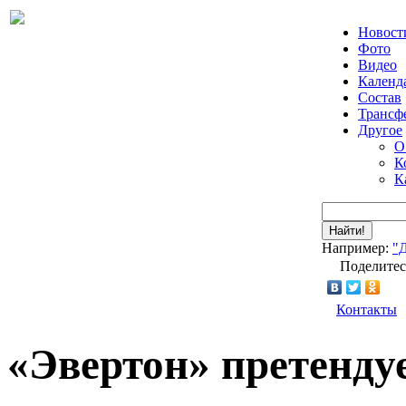
Новост
Фото
Видео
Календ
Состав
Трансф
Другое
О
К
К
Найти!
Например:
"
Поделитес
Контакты
«Эвертон» претенду