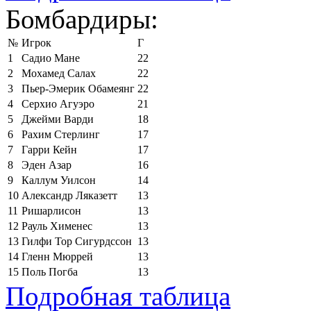
Бомбардиры:
№
Игрок
Г
1
Садио Мане
22
2
Мохамед Салах
22
3
Пьер-Эмерик Обамеянг
22
4
Серхио Агуэро
21
5
Джейми Варди
18
6
Рахим Стерлинг
17
7
Гарри Кейн
17
8
Эден Азар
16
9
Каллум Уилсон
14
10
Александр Ляказетт
13
11
Ришарлисон
13
12
Рауль Хименес
13
13
Гилфи Тор Сигурдссон
13
14
Гленн Мюррей
13
15
Поль Погба
13
Подробная таблица