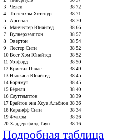
3
Челси
38
72
4
Тоттенхэм Хотспур
38
71
5
Арсенал
38
70
6
Манчестер Юнайтед
38
66
7
Вулверхэмптон
38
57
8
Эвертон
38
54
9
Лестер Сити
38
52
10
Вест Хэм Юнайтед
38
52
11
Уотфорд
38
50
12
Кристал Пэлас
38
49
13
Ньюкасл Юнайтед
38
45
14
Борнмут
38
45
15
Бёрнли
38
40
16
Саутгемптон
38
39
17
Брайтон энд Хоув Альбион
38
36
18
Кардифф Сити
38
34
19
Фулхэм
38
26
20
Хаддерсфилд Таун
38
16
Подробная таблица