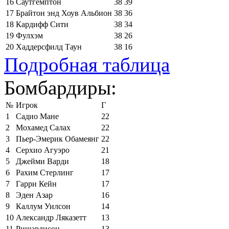
16
Саутгемптон
38
39
17
Брайтон энд Хоув Альбион
38
36
18
Кардифф Сити
38
34
19
Фулхэм
38
26
20
Хаддерсфилд Таун
38
16
Подробная таблица
Бомбардиры:
№
Игрок
Г
1
Садио Мане
22
2
Мохамед Салах
22
3
Пьер-Эмерик Обамеянг
22
4
Серхио Агуэро
21
5
Джейми Варди
18
6
Рахим Стерлинг
17
7
Гарри Кейн
17
8
Эден Азар
16
9
Каллум Уилсон
14
10
Александр Ляказетт
13
11
Ришарлисон
13