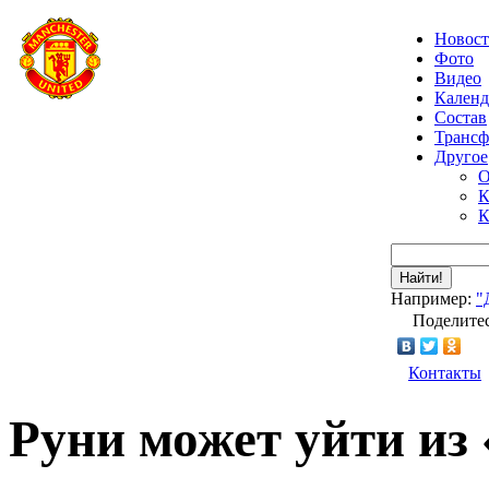
Новос
Фото
Видео
Календ
Состав
Транс
Другое
О
К
К
Найти!
Например:
"
Поделитес
Контакты
Руни может уйти из