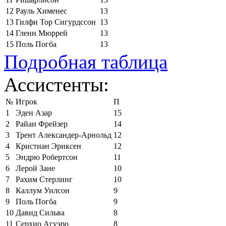
12
Рауль Хименес
13
13
Гилфи Тор Сигурдссон
13
14
Гленн Мюррей
13
15
Поль Погба
13
Подробная таблица
Ассистенты:
№
Игрок
П
1
Эден Азар
15
2
Райан Фрейзер
14
3
Трент Александер-Арнольд
12
4
Кристиан Эриксен
12
5
Эндрю Робертсон
11
6
Лерой Зане
10
7
Рахим Стерлинг
10
8
Каллум Уилсон
9
9
Поль Погба
9
10
Давид Сильва
8
11
Серхио Агуэро
8