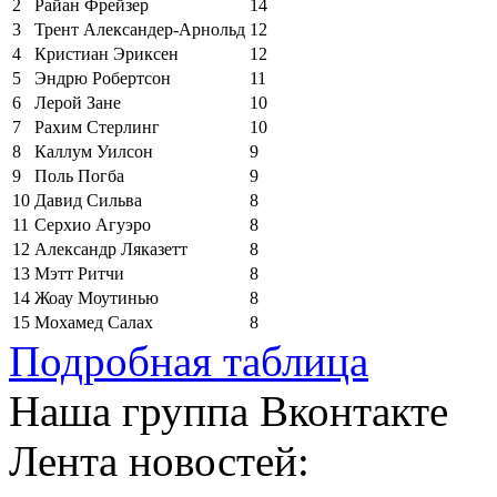
2
Райан Фрейзер
14
3
Трент Александер-Арнольд
12
4
Кристиан Эриксен
12
5
Эндрю Робертсон
11
6
Лерой Зане
10
7
Рахим Стерлинг
10
8
Каллум Уилсон
9
9
Поль Погба
9
10
Давид Сильва
8
11
Серхио Агуэро
8
12
Александр Ляказетт
8
13
Мэтт Ритчи
8
14
Жоау Моутинью
8
15
Мохамед Салах
8
Подробная таблица
Наша группа Вконтакте
Лента новостей: