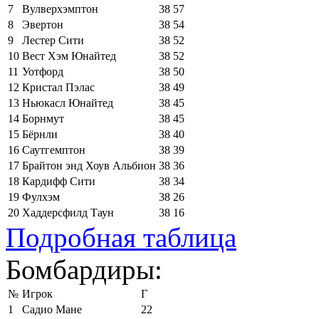
7
Вулверхэмптон
38
57
8
Эвертон
38
54
9
Лестер Сити
38
52
10
Вест Хэм Юнайтед
38
52
11
Уотфорд
38
50
12
Кристал Пэлас
38
49
13
Ньюкасл Юнайтед
38
45
14
Борнмут
38
45
15
Бёрнли
38
40
16
Саутгемптон
38
39
17
Брайтон энд Хоув Альбион
38
36
18
Кардифф Сити
38
34
19
Фулхэм
38
26
20
Хаддерсфилд Таун
38
16
Подробная таблица
Бомбардиры:
№
Игрок
Г
1
Садио Мане
22