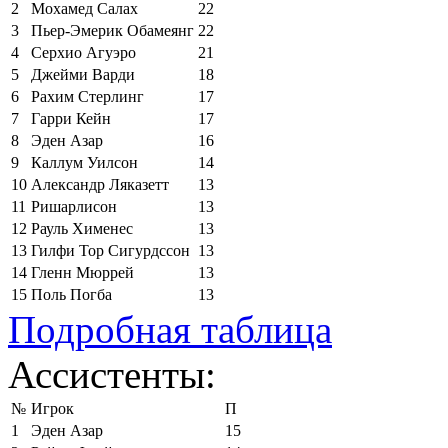
2
Мохамед Салах
22
3
Пьер-Эмерик Обамеянг
22
4
Серхио Агуэро
21
5
Джейми Варди
18
6
Рахим Стерлинг
17
7
Гарри Кейн
17
8
Эден Азар
16
9
Каллум Уилсон
14
10
Александр Ляказетт
13
11
Ришарлисон
13
12
Рауль Хименес
13
13
Гилфи Тор Сигурдссон
13
14
Гленн Мюррей
13
15
Поль Погба
13
Подробная таблица
Ассистенты:
№
Игрок
П
1
Эден Азар
15