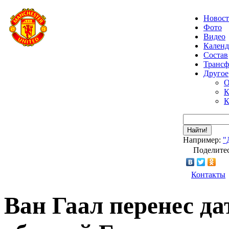
Новос
Фото
Видео
Календ
Состав
Транс
Другое
О
К
К
Найти!
Например:
"
Поделитес
Контакты
Ван Гаал перенес да