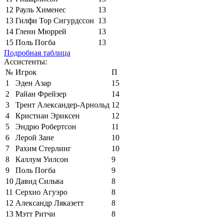
12
Рауль Хименес
13
13
Гилфи Тор Сигурдссон
13
14
Гленн Мюррей
13
15
Поль Погба
13
Подробная таблица
Ассистенты:
№
Игрок
П
1
Эден Азар
15
2
Райан Фрейзер
14
3
Трент Александер-Арнольд
12
4
Кристиан Эриксен
12
5
Эндрю Робертсон
11
6
Лерой Зане
10
7
Рахим Стерлинг
10
8
Каллум Уилсон
9
9
Поль Погба
9
10
Давид Сильва
8
11
Серхио Агуэро
8
12
Александр Ляказетт
8
13
Мэтт Ритчи
8