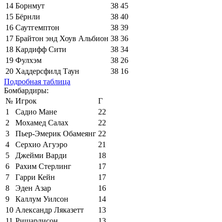
14
Борнмут
38
45
15
Бёрнли
38
40
16
Саутгемптон
38
39
17
Брайтон энд Хоув Альбион
38
36
18
Кардифф Сити
38
34
19
Фулхэм
38
26
20
Хаддерсфилд Таун
38
16
Подробная таблица
Бомбардиры:
№
Игрок
Г
1
Садио Мане
22
2
Мохамед Салах
22
3
Пьер-Эмерик Обамеянг
22
4
Серхио Агуэро
21
5
Джейми Варди
18
6
Рахим Стерлинг
17
7
Гарри Кейн
17
8
Эден Азар
16
9
Каллум Уилсон
14
10
Александр Ляказетт
13
11
Ришарлисон
13