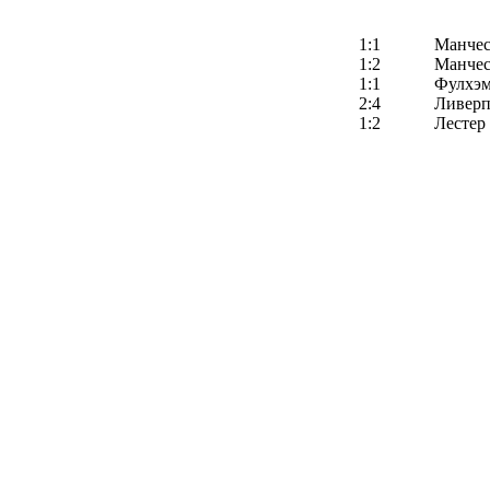
1:1
Манчес
1:2
Манчес
1:1
Фулхэ
2:4
Ливерп
1:2
Лестер