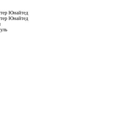
тер Юнайтед
тер Юнайтед
м
уль