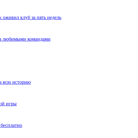
оживил клуб за пять недель
 за любимыми командами
за всю историю
ной игры
 бесплатно