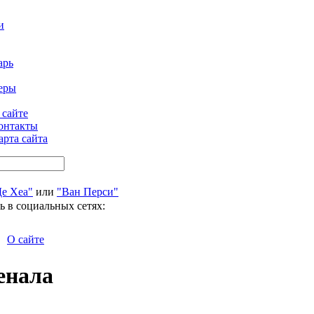
и
арь
еры
 сайте
онтакты
арта сайта
Де Хеа"
или
"Ван Перси"
ь в социальных сетях:
О сайте
енала