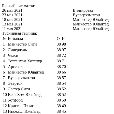
Ближайшие матчи:
26 мая 2021
Вильярреал
23 мая 2021
Вулверхэмптон
18 мая 2021
Манчестер Юнайтед
13 мая 2021
Манчестер Юнайтед
11 мая 2021
Манчестер Юнайтед
Турнирная таблица:
№
Команда
О
И
1
Манчестер Сити
38
98
2
Ливерпуль
38
97
3
Челси
38
72
4
Тоттенхэм Хотспур
38
71
5
Арсенал
38
70
6
Манчестер Юнайтед
38
66
7
Вулверхэмптон
38
57
8
Эвертон
38
54
9
Лестер Сити
38
52
10
Вест Хэм Юнайтед
38
52
11
Уотфорд
38
50
12
Кристал Пэлас
38
49
13
Ньюкасл Юнайтед
38
45