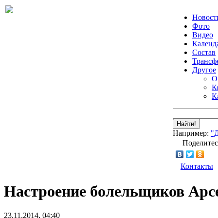
Новост
Фото
Видео
Календ
Состав
Трансф
Другое
О
К
К
Найти!
Например:
"
Поделитес
Контакты
Настроение болельщиков Арс
23.11.2014, 04:40