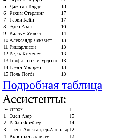
5
Джейми Варди
18
6
Рахим Стерлинг
17
7
Гарри Кейн
17
8
Эден Азар
16
9
Каллум Уилсон
14
10
Александр Ляказетт
13
11
Ришарлисон
13
12
Рауль Хименес
13
13
Гилфи Тор Сигурдссон
13
14
Гленн Мюррей
13
15
Поль Погба
13
Подробная таблица
Ассистенты:
№
Игрок
П
1
Эден Азар
15
2
Райан Фрейзер
14
3
Трент Александер-Арнольд
12
4
Кристиан Эриксен
12