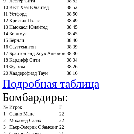
9
Лестер Сити
38
52
10
Вест Хэм Юнайтед
38
52
11
Уотфорд
38
50
12
Кристал Пэлас
38
49
13
Ньюкасл Юнайтед
38
45
14
Борнмут
38
45
15
Бёрнли
38
40
16
Саутгемптон
38
39
17
Брайтон энд Хоув Альбион
38
36
18
Кардифф Сити
38
34
19
Фулхэм
38
26
20
Хаддерсфилд Таун
38
16
Подробная таблица
Бомбардиры:
№
Игрок
Г
1
Садио Мане
22
2
Мохамед Салах
22
3
Пьер-Эмерик Обамеянг
22
4
Серхио Агуэро
21