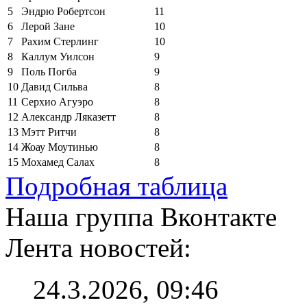
5
Эндрю Робертсон
11
6
Лерой Зане
10
7
Рахим Стерлинг
10
8
Каллум Уилсон
9
9
Поль Погба
9
10
Давид Сильва
8
11
Серхио Агуэро
8
12
Александр Ляказетт
8
13
Мэтт Ритчи
8
14
Жоау Моутинью
8
15
Мохамед Салах
8
Подробная таблица
Наша группа Вконтакте
Лента новостей:
24.3.2026, 09:46