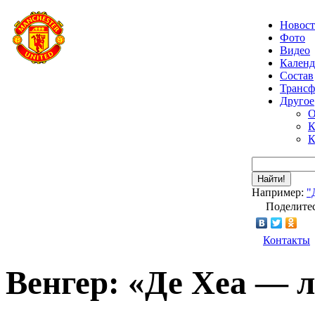
Новос
Фото
Видео
Календ
Состав
Транс
Другое
О
К
К
Найти!
Например:
"
Поделитес
Контакты
Венгер: «Де Хеа — 