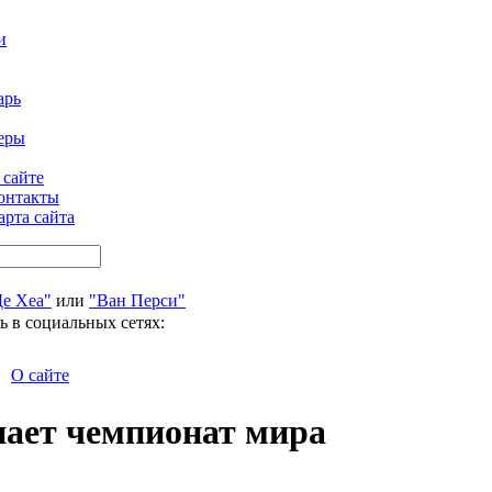
и
арь
еры
 сайте
онтакты
арта сайта
Де Хеа"
или
"Ван Перси"
ь в социальных сетях:
О сайте
нает чемпионат мира