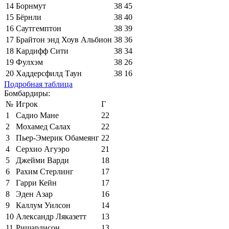
14
Борнмут
38
45
15
Бёрнли
38
40
16
Саутгемптон
38
39
17
Брайтон энд Хоув Альбион
38
36
18
Кардифф Сити
38
34
19
Фулхэм
38
26
20
Хаддерсфилд Таун
38
16
Подробная таблица
Бомбардиры:
№
Игрок
Г
1
Садио Мане
22
2
Мохамед Салах
22
3
Пьер-Эмерик Обамеянг
22
4
Серхио Агуэро
21
5
Джейми Варди
18
6
Рахим Стерлинг
17
7
Гарри Кейн
17
8
Эден Азар
16
9
Каллум Уилсон
14
10
Александр Ляказетт
13
11
Ришарлисон
13