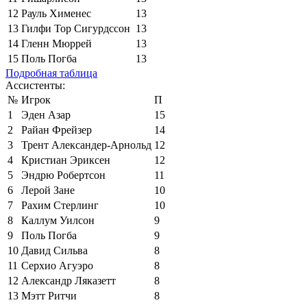
12
Рауль Хименес
13
13
Гилфи Тор Сигурдссон
13
14
Гленн Мюррей
13
15
Поль Погба
13
Подробная таблица
Ассистенты:
№
Игрок
П
1
Эден Азар
15
2
Райан Фрейзер
14
3
Трент Александер-Арнольд
12
4
Кристиан Эриксен
12
5
Эндрю Робертсон
11
6
Лерой Зане
10
7
Рахим Стерлинг
10
8
Каллум Уилсон
9
9
Поль Погба
9
10
Давид Сильва
8
11
Серхио Агуэро
8
12
Александр Ляказетт
8
13
Мэтт Ритчи
8