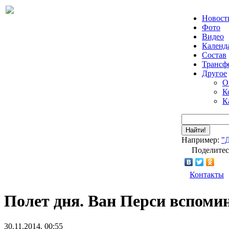
Новост
Фото
Видео
Календ
Состав
Трансф
Другое
О
К
К
Найти!
Например:
"
Поделитес
Контакты
Полет дня. Ван Перси вспоми
30.11.2014, 00:55