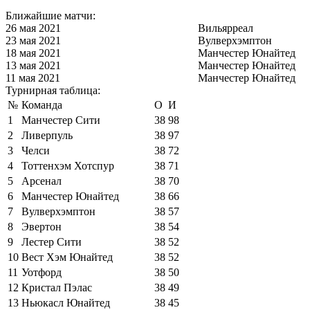
Ближайшие матчи:
26 мая 2021
Вильярреал
23 мая 2021
Вулверхэмптон
18 мая 2021
Манчестер Юнайтед
13 мая 2021
Манчестер Юнайтед
11 мая 2021
Манчестер Юнайтед
Турнирная таблица:
№
Команда
О
И
1
Манчестер Сити
38
98
2
Ливерпуль
38
97
3
Челси
38
72
4
Тоттенхэм Хотспур
38
71
5
Арсенал
38
70
6
Манчестер Юнайтед
38
66
7
Вулверхэмптон
38
57
8
Эвертон
38
54
9
Лестер Сити
38
52
10
Вест Хэм Юнайтед
38
52
11
Уотфорд
38
50
12
Кристал Пэлас
38
49
13
Ньюкасл Юнайтед
38
45