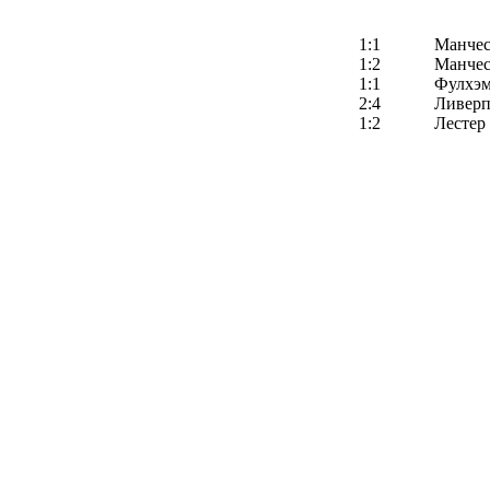
1:1
Манчес
1:2
Манчес
1:1
Фулхэ
2:4
Ливерп
1:2
Лестер