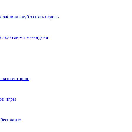
оживил клуб за пять недель
 за любимыми командами
за всю историю
ной игры
 бесплатно