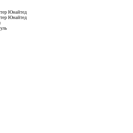
тер Юнайтед
тер Юнайтед
м
уль